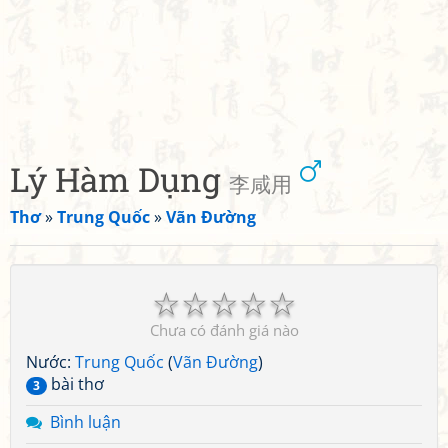
Lý Hàm Dụng
李咸用
Thơ
»
Trung Quốc
»
Vãn Đường
☆
☆
☆
☆
☆
Chưa có đánh giá nào
Nước:
Trung Quốc
(
Vãn Đường
)
bài thơ
3
Bình luận