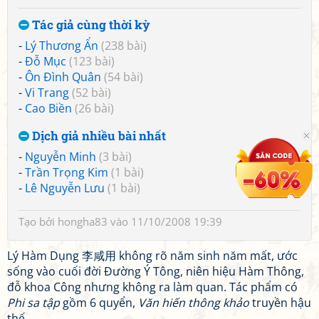
Tác giả cùng thời kỳ
-
Lý Thương Ẩn
(238 bài)
-
Đỗ Mục
(123 bài)
-
Ôn Đình Quân
(54 bài)
-
Vi Trang
(52 bài)
-
Cao Biền
(26 bài)
Dịch giả nhiều bài nhất
-
Nguyễn Minh
(3 bài)
-
Trần Trọng Kim
(1 bài)
-
Lê Nguyễn Lưu
(1 bài)
Tạo bởi
hongha83
vào 11/10/2008 19:39
Lý Hàm Dụng 李咸用 không rõ năm sinh năm mất, ước
sống vào cuối đời Đường Ý Tông, niên hiệu Hàm Thông,
đỗ khoa Công nhưng không ra làm quan. Tác phẩm có
Phi sa tập
gồm 6 quyển,
Văn hiến thông khảo
truyền hậu
thế.