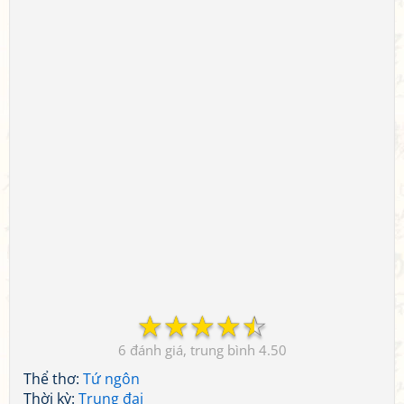
☆
☆
☆
☆
☆
6
4.50
Thể thơ:
Tứ ngôn
Thời kỳ:
Trung đại