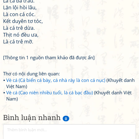
Là cá bã trầu.
Lặn lội hồi lâu,
Là con cá cóc.
Kết duyên tơ tóc,
Là cá trê dừa.
Thịt nó đều ưa,
Là cá trê mỡ.
[Thông tin 1 nguồn tham khảo đã được ẩn]
Thơ có nội dung liên quan:
Vè cá (Cá biển cá bày, cá nhà rày là con cá nục)
(Khuyết danh
Việt Nam)
Vè cá (Cao niên nhiều tuổi, là cá bạc đầu)
(Khuyết danh Việt
Nam)
Bình luận nhanh
0