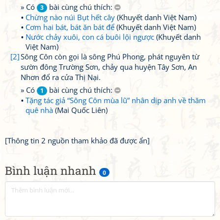
» Có
bài cùng chú thích:
3
Chừng nào núi Bụt hết cây
(Khuyết danh Việt Nam)
Cơm hai bát, bát ăn bát để
(Khuyết danh Việt Nam)
Nước chảy xuôi, con cá buôi lội ngược
(Khuyết danh
Việt Nam)
[2]
Sông Côn còn gọi là sông Phú Phong, phát nguyên từ
sườn đông Trường Sơn, chảy qua huyện Tây Sơn, An
Nhơn đổ ra cửa Thị Nại.
» Có
bài cùng chú thích:
1
Tặng tác giả “Sông Côn mùa lũ” nhân dịp anh về thăm
quê nhà
(Mai Quốc Liên)
[Thông tin 2 nguồn tham khảo đã được ẩn]
Bình luận nhanh
0