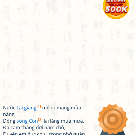
[1]
Nước
Lại giang
mênh mang mùa
nắng,
[2]
Dòng
sông Côn
lai láng mùa mưa.
Đã cam tháng đợi năm chờ,
Duyên em đục chịu, trong nhờ quản