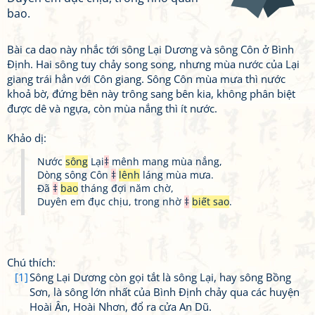
bao.
Bài ca dao này nhắc tới sông Lại Dương và sông Côn ở Bình
Định. Hai sông tuy chảy song song, nhưng mùa nước của Lại
giang trái hẳn với Côn giang. Sông Côn mùa mưa thì nước
khoả bờ, đứng bên này trông sang bên kia, không phân biệt
được dê và ngựa, còn mùa nắng thì ít nước.
Khảo dị:
Nước
sông
Lại
‡
mênh mang mùa nắng,
Dòng sông Côn
‡
lênh
láng mùa mưa.
Đã
‡
bao
tháng đợi năm chờ,
Duyên em đục chịu, trong nhờ
‡
biết sao
.
Chú thích:
[1]
Sông Lại Dương còn gọi tắt là sông Lại, hay sông Bồng
Sơn, là sông lớn nhất của Bình Định chảy qua các huyện
Hoài Ân, Hoài Nhơn, đổ ra cửa An Dũ.