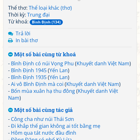
Thể thơ:
Thể loại khác (thơ)
Thời kỳ:
Trung đại
Từ khoá:
Bình Định (134)
Trả lời
In bài thơ
Một số bài cùng từ khoá
-
Bình Định có núi Vọng Phu
(
Khuyết danh Việt Nam
)
-
Bình Định 1945
(
Yến Lan
)
-
Bình Định 1935
(
Yến Lan
)
-
Ai vô Bình Định mà coi
(
Khuyết danh Việt Nam
)
-
Bốn mùa xuân hạ thu đông
(
Khuyết danh Việt
Nam
)
Một số bài cùng tác giả
-
Công cha như núi Thái Sơn
-
Đi khắp thế gian không ai tốt bằng mẹ
-
Hôm qua tát nước đầu đình
-
Đồng Đăng có phố Kỳ Lừa