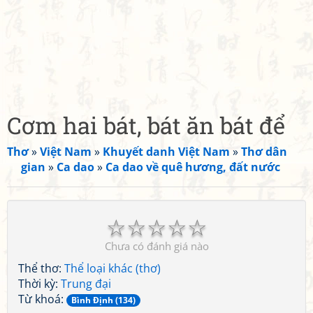
Cơm hai bát, bát ăn bát để
Thơ
»
Việt Nam
»
Khuyết danh Việt Nam
»
Thơ dân
gian
»
Ca dao
»
Ca dao về quê hương, đất nước
☆
☆
☆
☆
☆
Chưa có đánh giá nào
Thể thơ:
Thể loại khác (thơ)
Thời kỳ:
Trung đại
Từ khoá:
Bình Định (134)