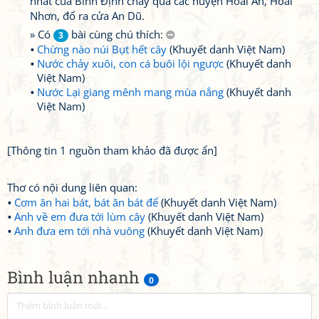
nhất của Bình Định chảy qua các huyện Hoài Ân, Hoài
Nhơn, đổ ra cửa An Dũ.
» Có
bài cùng chú thích:
3
Chừng nào núi Bụt hết cây
(Khuyết danh Việt Nam)
Nước chảy xuôi, con cá buôi lội ngược
(Khuyết danh
Việt Nam)
Nước Lại giang mênh mang mùa nắng
(Khuyết danh
Việt Nam)
[Thông tin 1 nguồn tham khảo đã được ẩn]
Thơ có nội dung liên quan:
Cơm ăn hai bát, bát ăn bát để
(Khuyết danh Việt Nam)
Anh về em đưa tới lùm cây
(Khuyết danh Việt Nam)
Anh đưa em tới nhà vuông
(Khuyết danh Việt Nam)
Bình luận nhanh
0