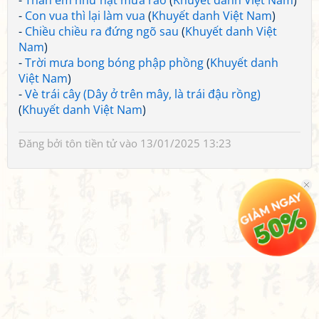
-
Thân em như hạt mưa rào
(
Khuyết danh Việt Nam
)
-
Con vua thì lại làm vua
(
Khuyết danh Việt Nam
)
-
Chiều chiều ra đứng ngõ sau
(
Khuyết danh Việt
Nam
)
-
Trời mưa bong bóng phập phồng
(
Khuyết danh
Việt Nam
)
-
Vè trái cây (Dây ở trên mây, là trái đậu rồng)
(
Khuyết danh Việt Nam
)
Đăng bởi
tôn tiền tử
vào 13/01/2025 13:23