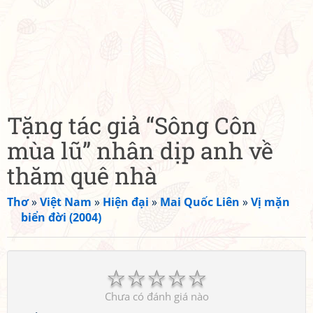
Tặng tác giả “Sông Côn
mùa lũ” nhân dịp anh về
thăm quê nhà
Thơ
»
Việt Nam
»
Hiện đại
»
Mai Quốc Liên
»
Vị mặn
biển đời (2004)
☆
☆
☆
☆
☆
Chưa có đánh giá nào