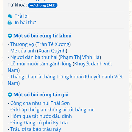
Từ khoá:
vợ chồng (343)
Trả lời
In bài thơ
Một số bài cùng từ khoá
-
Thương vợ
(
Trần Tế Xương
)
-
Mẹ của anh
(
Xuân Quỳnh
)
-
Người đàn bà thứ hai
(
Phạm Thị Vĩnh Hà
)
-
Lỗ mũi mười tám gánh lông
(
Khuyết danh Việt
Nam
)
-
Tháng chạp là tháng trồng khoai
(
Khuyết danh Việt
Nam
)
Một số bài cùng tác giả
-
Công cha như núi Thái Sơn
-
Đi khắp thế gian không ai tốt bằng mẹ
-
Hôm qua tát nước đầu đình
-
Đồng Đăng có phố Kỳ Lừa
-
Trâu ơi ta bảo trâu này