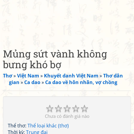
Mủng sứt vành không
bưng khó bợ
Thơ
»
Việt Nam
»
Khuyết danh Việt Nam
»
Thơ dân
gian
»
Ca dao
»
Ca dao về hôn nhân, vợ chồng
☆
☆
☆
☆
☆
Chưa có đánh giá nào
Thể thơ:
Thể loại khác (thơ)
Thời kỳ:
Trung đại