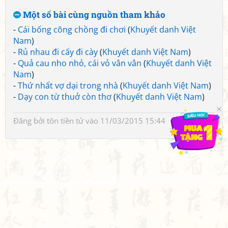
Một số bài cùng nguồn tham khảo
-
Cái bống cõng chồng đi chơi
(
Khuyết danh Việt
Nam
)
-
Rủ nhau đi cấy đi cày
(
Khuyết danh Việt Nam
)
-
Quả cau nho nhỏ, cái vỏ vân vân
(
Khuyết danh Việt
Nam
)
-
Thứ nhất vợ dại trong nhà
(
Khuyết danh Việt Nam
)
-
Dạy con từ thuở còn thơ
(
Khuyết danh Việt Nam
)
Đăng bởi
tôn tiền tử
vào 11/03/2015 15:44