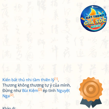
[1]
Kiến bất thủ nhi tầm thiên lý
,
Thương không thương tự ý của mình,
[2]
Đừng như
Bùi Kiệm
ép tình
Nguyệt
[2]
Nga
.
Khảo dị: