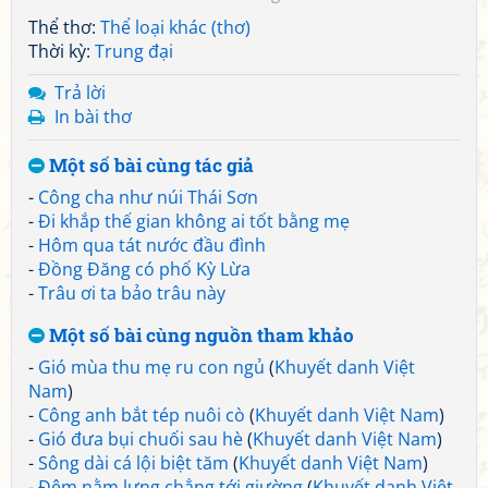
Thể thơ:
Thể loại khác (thơ)
Thời kỳ:
Trung đại
Trả lời
In bài thơ
Một số bài cùng tác giả
-
Công cha như núi Thái Sơn
-
Đi khắp thế gian không ai tốt bằng mẹ
-
Hôm qua tát nước đầu đình
-
Đồng Đăng có phố Kỳ Lừa
-
Trâu ơi ta bảo trâu này
Một số bài cùng nguồn tham khảo
-
Gió mùa thu mẹ ru con ngủ
(
Khuyết danh Việt
Nam
)
-
Công anh bắt tép nuôi cò
(
Khuyết danh Việt Nam
)
-
Gió đưa bụi chuối sau hè
(
Khuyết danh Việt Nam
)
-
Sông dài cá lội biệt tăm
(
Khuyết danh Việt Nam
)
-
Đêm nằm lưng chẳng tới giường
(
Khuyết danh Việt