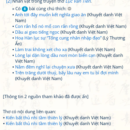
[2]
Nhân vật trong truyện thơ
Lục Vân Tiên
.
» Có
bài cùng chú thích:
8
Anh tới đây muốn kết nghĩa giao ân
(Khuyết danh Việt
Nam)
Con rắn hổ nó mổ con rắn rồng
(Khuyết danh Việt Nam)
Dầu ai gieo tiếng ngọc
(Khuyết danh Việt Nam)
Hoạ Hàn lục sự “Tống cung nhân nhập đạo”
(Lý Thương
Ẩn)
Làm trai không xét cho xa
(Khuyết danh Việt Nam)
Lòng lại dặn lòng dầu non mòn biển cạn
(Khuyết danh
Việt Nam)
Nằm đêm nghĩ lại chuyện xưa
(Khuyết danh Việt Nam)
Trên trăng dưới thuỷ, bấy lâu nay em tu bỉ đợi mình
(Khuyết danh Việt Nam)
[Thông tin 2 nguồn tham khảo đã được ẩn]
Thơ có nội dung liên quan:
Kiến bất thủ nhi tầm thiên lý
(Khuyết danh Việt Nam)
Kiến bất thủ nhi tầm thiên lý
(Khuyết danh Việt Nam)