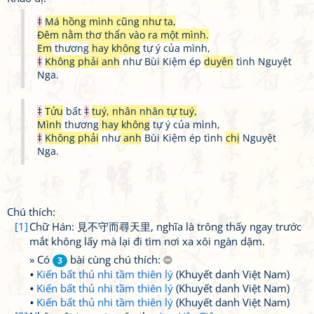
‡
Má hồng mình cũng như ta,
Đêm nằm thơ thẩn vào ra một mình.
Em
thương
hay không
tự ý của mình,
‡
Không phải anh
như Bùi Kiệm ép
duyên
tình Nguyệt
Nga.
‡
Tửu
bất
‡
tuý, nhân nhân tự tuý,
Mình
thương
hay không
tự ý của mình,
‡
Không phải
như
anh
Bùi Kiệm ép tình
chị
Nguyệt
Nga.
Chú thích:
[1]
Chữ Hán: 見不守而尋天里, nghĩa là trông thấy ngay trước
mắt không lấy mà lại đi tìm nơi xa xôi ngàn dặm.
» Có
bài cùng chú thích:
3
Kiến bất thủ nhi tầm thiên lý
(Khuyết danh Việt Nam)
Kiến bất thủ nhi tầm thiên lý
(Khuyết danh Việt Nam)
Kiến bất thủ nhi tầm thiên lý
(Khuyết danh Việt Nam)