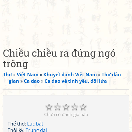
Chiều chiều ra đứng ngó
trông
Thơ
»
Việt Nam
»
Khuyết danh Việt Nam
»
Thơ dân
gian
»
Ca dao
»
Ca dao về tình yêu, đôi lứa
☆
☆
☆
☆
☆
Chưa có đánh giá nào
Thể thơ:
Lục bát
Thời kỳ:
Trung đại