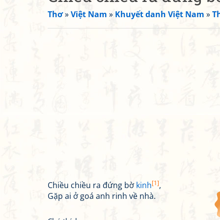
Thơ
»
Việt Nam
»
Khuyết danh Việt Nam
»
T
[1]
Chiều chiều ra đứng bờ
kinh
,
Gặp ai ở goá anh rinh về nhà.