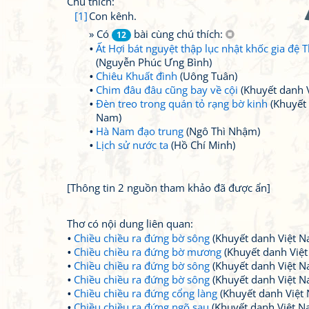
Chú thích:
[1]
Con kênh.
» Có
bài cùng chú thích:
12
Ất Hợi bát nguyệt thập lục nhật khốc gia đệ
(Nguyễn Phúc Ưng Bình)
Chiêu Khuất đình
(Uông Tuân)
Chim đâu đâu cũng bay về cội
(Khuyết danh 
Đèn treo trong quán tỏ rạng bờ kinh
(Khuyết 
Nam)
Hà Nam đạo trung
(Ngô Thì Nhậm)
Lịch sử nước ta
(Hồ Chí Minh)
[Thông tin 2 nguồn tham khảo đã được ẩn]
Thơ có nội dung liên quan:
Chiều chiều ra đứng bờ sông
(Khuyết danh Việt N
Chiều chiều ra đứng bờ mương
(Khuyết danh Việ
Chiều chiều ra đứng bờ sông
(Khuyết danh Việt N
Chiều chiều ra đứng bờ sông
(Khuyết danh Việt N
Chiều chiều ra đứng cổng làng
(Khuyết danh Việt
Chiều chiều ra đứng ngõ sau
(Khuyết danh Việt N