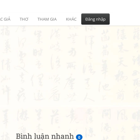
C GIẢ
THƠ
THAM GIA
KHÁC
Đăng nhập
Bình luận nhanh
0