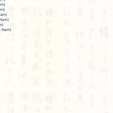
am)
am)
Nam)
 Nam)
m)
t Nam)