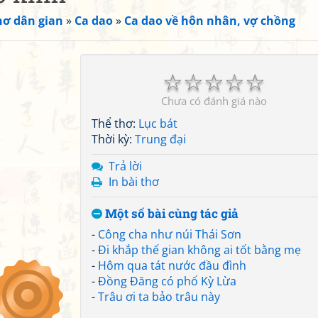
hơ dân gian
»
Ca dao
»
Ca dao về hôn nhân, vợ chồng
☆
☆
☆
☆
☆
Chưa có đánh giá nào
Thể thơ:
Lục bát
Thời kỳ:
Trung đại
Trả lời
In bài thơ
Một số bài cùng tác giả
-
Công cha như núi Thái Sơn
-
Đi khắp thế gian không ai tốt bằng mẹ
-
Hôm qua tát nước đầu đình
-
Đồng Đăng có phố Kỳ Lừa
-
Trâu ơi ta bảo trâu này