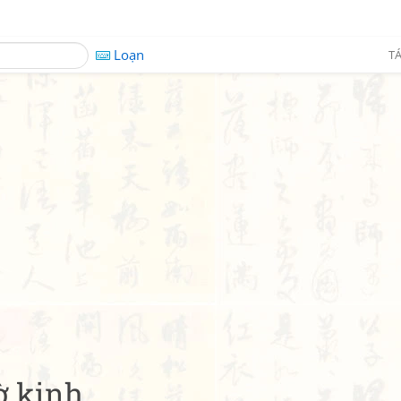
Loạn
TÁ
ờ kinh