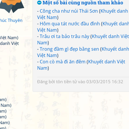
Một số bài cùng nguồn tham khảo
-
Công cha như núi Thái Sơn
(
Khuyết danh
Việt Nam
)
 Thúc Thuyên
-
Hôm qua tát nước đầu đình
(
Khuyết dan
Việt Nam
)
-
Trâu ơi ta bảo trâu này
(
Khuyết danh Việt
Việt Nam)
Nam
)
danh Việt
-
Trong đầm gì đẹp bằng sen
(
Khuyết dan
Việt Nam
)
-
Con cò mà đi ăn đêm
(
Khuyết danh Việt
Nam
)
Đăng bởi
tôn tiền tử
vào 03/03/2015 16:32
am)
t Nam)
am)
am)
 Nam)
am)