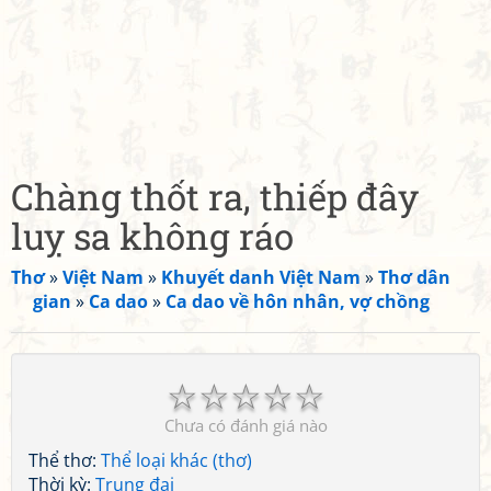
Chàng thốt ra, thiếp đây
luỵ sa không ráo
Thơ
»
Việt Nam
»
Khuyết danh Việt Nam
»
Thơ dân
gian
»
Ca dao
»
Ca dao về hôn nhân, vợ chồng
☆
☆
☆
☆
☆
Chưa có đánh giá nào
Thể thơ:
Thể loại khác (thơ)
Thời kỳ:
Trung đại