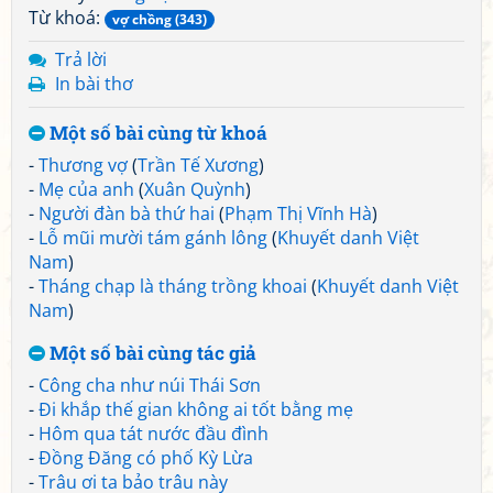
Từ khoá:
vợ chồng (343)
Trả lời
In bài thơ
Một số bài cùng từ khoá
-
Thương vợ
(
Trần Tế Xương
)
-
Mẹ của anh
(
Xuân Quỳnh
)
-
Người đàn bà thứ hai
(
Phạm Thị Vĩnh Hà
)
-
Lỗ mũi mười tám gánh lông
(
Khuyết danh Việt
Nam
)
-
Tháng chạp là tháng trồng khoai
(
Khuyết danh Việt
Nam
)
Một số bài cùng tác giả
-
Công cha như núi Thái Sơn
-
Đi khắp thế gian không ai tốt bằng mẹ
-
Hôm qua tát nước đầu đình
-
Đồng Đăng có phố Kỳ Lừa
-
Trâu ơi ta bảo trâu này