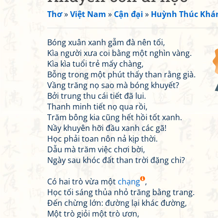
Thơ
»
Việt Nam
»
Cận đại
»
Huỳnh Thúc Khá
Bóng xuân xanh gẫm đà nên tối,
Kìa người xưa coi bằng một nghìn vàng.
Kìa kìa tuổi trẻ mấy chàng,
Bỗng trong một phút thấy than rằng già.
Vầng trăng nọ sao mà bóng khuyết?
Bởi trung thu cái tiết đã lui.
Thanh minh tiết nọ qua rồi,
Trăm bông kia cũng hết hồi tốt xanh.
Nầy khuyên hỡi đầu xanh các gã!
Học phải toan nôn nả kịp thời.
Dẫu mà trăm việc chơi bời,
Ngày sau khóc đất than trời đặng chi?
Có hai trò vừa một
chạng
,
Học tối sáng thủa nhỏ trăng bằng trang.
Đến chừng lớn: đường lại khác đường,
Một trò giỏi một trò ươn,