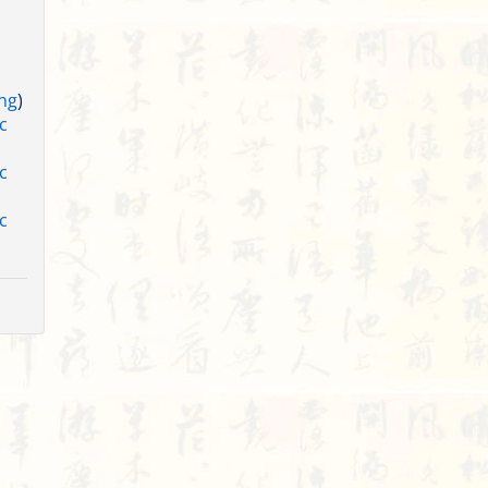
ng
)
c
c
c