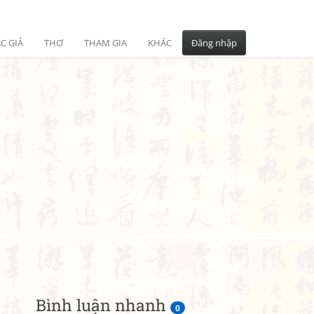
C GIẢ
THƠ
THAM GIA
KHÁC
Đăng nhập
Bình luận nhanh
0