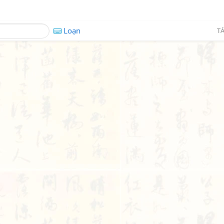
Loạn
TÁ