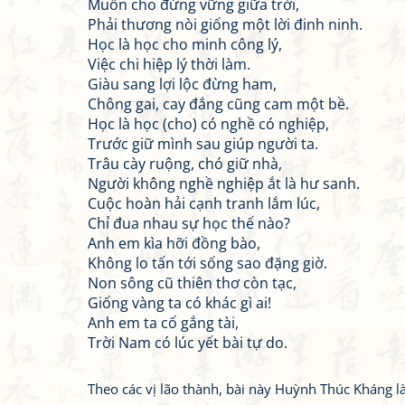
Muốn cho đứng vững giữa trời,
Phải thương nòi giống một lời đinh ninh.
Học là học cho minh công lý,
Việc chi hiệp lý thời làm.
Giàu sang lợi lộc đừng ham,
Chông gai, cay đắng cũng cam một bề.
Học là học (cho) có nghề có nghiệp,
Trước giữ mình sau giúp người ta.
Trâu cày ruộng, chó giữ nhà,
Người không nghề nghiệp ắt là hư sanh.
Cuộc hoàn hải cạnh tranh lắm lúc,
Chỉ đua nhau sự học thế nào?
Anh em kìa hỡi đồng bào,
Không lo tấn tới sống sao đặng giờ.
Non sông cũ thiên thơ còn tạc,
Giống vàng ta có khác gì ai!
Anh em ta cố gắng tài,
Trời Nam có lúc yết bài tự do.
Theo các vị lão thành, bài này Huỳnh Thúc Kháng 