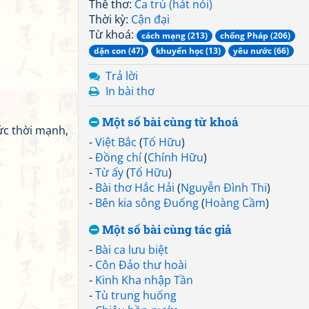
Thể thơ:
Ca trù (hát nói)
Thời kỳ:
Cận đại
Từ khoá:
cách mạng (213)
chống Pháp (206)
dặn con (47)
khuyến học (13)
yêu nước (66)
Trả lời
In bài thơ
Một số bài cùng từ khoá
sức thời mạnh,
-
Việt Bắc
(
Tố Hữu
)
-
Đồng chí
(
Chính Hữu
)
-
Từ ấy
(
Tố Hữu
)
-
Bài thơ Hắc Hải
(
Nguyễn Đình Thi
)
-
Bên kia sông Đuống
(
Hoàng Cầm
)
Một số bài cùng tác giả
-
Bài ca lưu biệt
-
Côn Đảo thư hoài
-
Kinh Kha nhập Tần
-
Tù trung huống