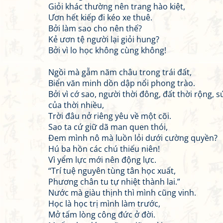
Giỏi khác thường nên trang hào kiệt,
Ươn hết kiếp đi kéo xe thuê.
Bởi làm sao cho nên thế?
Kẻ ươn tệ người lại giỏi hung?
Bởi vì lo học không cùng không!
Ngồi mà gẫm năm châu trong trái đất,
Biển văn minh dồn dập nổi phong trào.
Bởi vì cớ sao, người thời đông, đất thời rộng, 
của thời nhiều,
Trời đâu nở riêng yêu về một cõi.
Sao ta cứ giữ dã man quen thói,
Đem mình nô mà luồn lỏi dưới cường quyền?
Hú ba hồn các chú thiếu niên!
Vì yểm lực mới nên động lực.
“Trí tuệ nguyên tùng tân học xuất,
Phương chân tu tự nhiệt thành lai.”
Nước mà giàu thịnh thì mình cũng vinh.
Học là học trị mình làm trước,
Mở tấm lòng công đức ở đời.