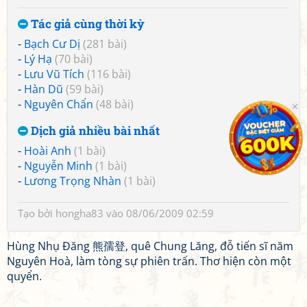
Tác giả cùng thời kỳ
-
Bạch Cư Dị
(281 bài)
-
Lý Hạ
(70 bài)
-
Lưu Vũ Tích
(116 bài)
-
Hàn Dũ
(59 bài)
-
Nguyên Chẩn
(48 bài)
Dịch giả nhiều bài nhất
-
Hoài Anh
(1 bài)
-
Nguyễn Minh
(1 bài)
-
Lương Trọng Nhàn
(1 bài)
Tạo bởi
hongha83
vào 08/06/2009 02:59
Hùng Nhụ Đăng 熊孺登, quê Chung Lăng, đỗ tiến sĩ năm
Nguyên Hoà, làm tòng sự phiên trấn. Thơ hiện còn một
quyển.