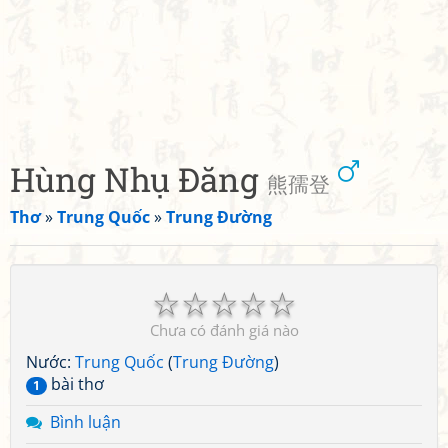
Hùng Nhụ Đăng
熊孺登
Thơ
»
Trung Quốc
»
Trung Đường
☆
☆
☆
☆
☆
Chưa có đánh giá nào
Nước:
Trung Quốc
(
Trung Đường
)
bài thơ
1
Bình luận