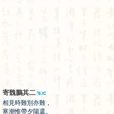
寄
魏
鵬
其
二
相
見
時
難
別
亦
難
，
寒
潮
惟
帶
夕
陽
還
。