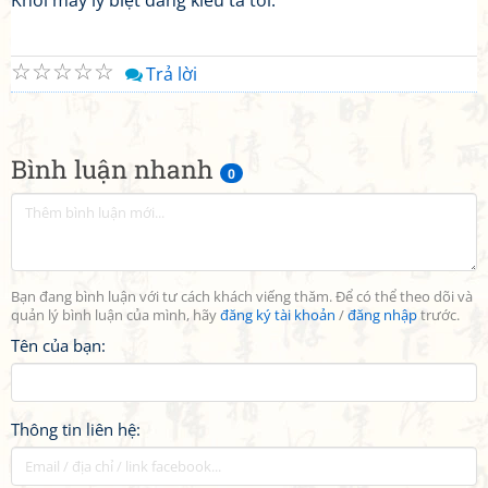
Khói mây ly biệt dáng kiều tả tơi.
☆
☆
☆
☆
☆
Trả lời
Bình luận nhanh
0
Bạn đang bình luận với tư cách khách viếng thăm. Để có thể theo dõi và
quản lý bình luận của mình, hãy
đăng ký tài khoản
/
đăng nhập
trước.
Tên của bạn:
Thông tin liên hệ: