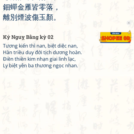
鈿
蟬
金
雁
皆
零
落
，
離
別
煙
波
傷
玉
顏
。
Ký Nguỵ Bằng kỳ 02
Tương kiến thì nan, biệt diệc nan,
Hàn triều duy đới tịch dương hoàn.
Điền thiền kim nhạn giai linh lạc,
Ly biệt yên ba thương ngọc nhan.