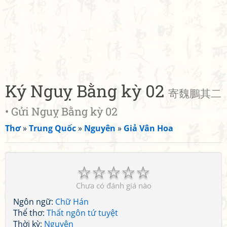
Ký Nguỵ Bằng kỳ 02
寄魏鵬其二
• Gửi Nguỵ Bằng kỳ 02
Thơ
»
Trung Quốc
»
Nguyên
»
Giả Vân Hoa
☆
☆
☆
☆
☆
Chưa có đánh giá nào
Ngôn ngữ:
Chữ Hán
Thể thơ:
Thất ngôn tứ tuyệt
Thời kỳ:
Nguyên