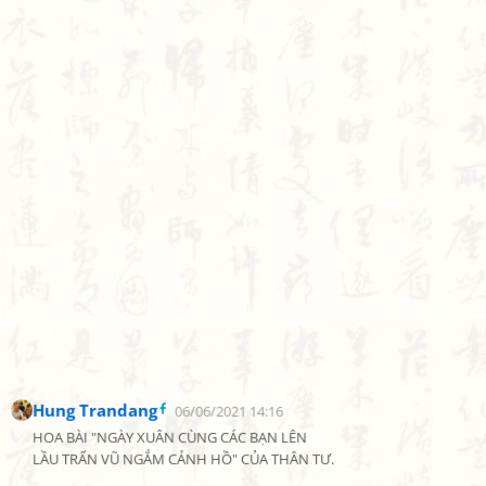
Hung Trandang
06/06/2021 14:16
HOA BÀI "NGÀY XUÂN CÙNG CÁC BẠN LÊN

LẦU TRẤN VŨ NGẮM CẢNH HỒ" CỦA THÂN TƯ.
