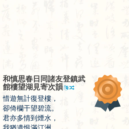
和
慎
思
春
日
同
諸
友
登
鎮
武
館
樓
望
湖
見
寄
次
韻
惜
遊
無
計
復
登
樓
，
卻
倚
欗
干
望
碧
流
。
君
亦
多
情
到
煙
水
，
我
猶
遺
恨
滿
汀
洲
。