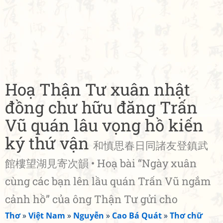
Hoạ Thận Tư xuân nhật
đồng chư hữu đăng Trấn
Vũ quán lâu vọng hồ kiến
ký thứ vận
和慎思春日同諸友登鎮武
館樓望湖見寄次韻 • Hoạ bài “Ngày xuân
cùng các bạn lên lầu quán Trấn Vũ ngắm
cảnh hồ” của ông Thận Tư gửi cho
Thơ
»
Việt Nam
»
Nguyễn
»
Cao Bá Quát
»
Thơ chữ