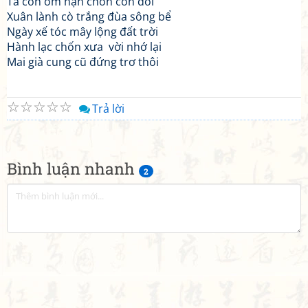
Ta còn ôm hận chốn cồn doi
Xuân lành cò trắng đùa sông bể
Ngày xế tóc mây lộng đất trời
Hành lạc chốn xưa vời nhớ lại
Mai già cung cũ đứng trơ thôi
☆
☆
☆
☆
☆
Trả lời
Bình luận nhanh
2