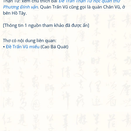
Thận Tư: xem chú thích bài
Đề Trần Thận Tư học quán thứ
Phương Đình vận
. Quán Trấn Vũ cũng gọi là quán Chân Vũ, ở
bên Hồ Tây.
[Thông tin 1 nguồn tham khảo đã được ẩn]
Thơ có nội dung liên quan:
Đề Trấn Vũ miếu
(Cao Bá Quát)