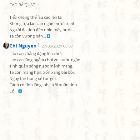
CAO BÁ QUÁT

Tiếc không thể lầu cao lên lại

Không tựa lan can ngắm nước xanh

Người đa tình đến nhìn mây,nước

Ta còn vương hận… 
Chi Nguyen
27/05/2021 08:57
Lầu cao chẳng đặng lên chơi.

Lan can lặng ngắm chơi vơi nước ngàn.

Tình quân sông nước mênh mang.

Ta còn mang hận, xốn xang bãi bồi.

Ngày tàn bóng xế tóc gồi.

Cánh cò tĩnh lặng, nhẹ trôi xuân tình.

Cố… 