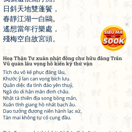
日
斜
天
地
雙
蓬
鬢
，
春
靜
江
湖
一
白
鷗
。
遙
想
當
年
行
樂
處
，
殘
梅
空
自
故
宮
頭
。
Hoạ Thận Tư xuân nhật đồng chư hữu đăng Trấn
Vũ quán lâu vọng hồ kiến ký thứ vận
Tích du vô kế phục đăng lâu,
Khước ỷ lan can vọng bích lưu.
Quân diệc đa tình đáo yên thuỷ,
Ngã do di hận mãn đinh châu.
Nhật tà thiên địa song bồng mấn,
Xuân tĩnh giang hồ nhất bạch âu.
Dao tưởng đương niên hành lạc xứ,
Tàn mai không tự cố cung đầu.