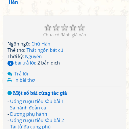
Hán
☆
☆
☆
☆
☆
Chưa có đánh giá nào
Ngôn ngữ:
Chữ Hán
Thể thơ:
Thất ngôn bát cú
Thời kỳ:
Nguyễn
bài trả lời
: 2 bản dịch
2
Trả lời
In bài thơ
Một số bài cùng tác giả
-
Uống rượu tiêu sầu bài 1
-
Sa hành đoản ca
-
Dương phụ hành
-
Uống rượu tiêu sầu bài 2
-
Tài tử đa cùng phú