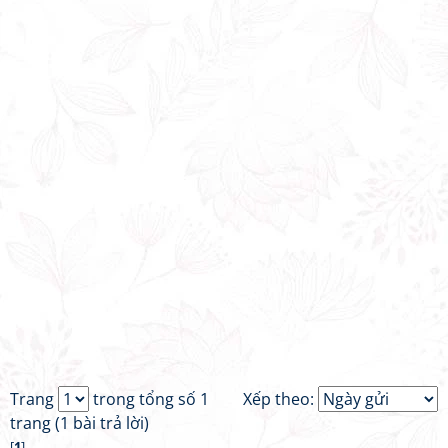
Trang
trong tổng số 1
Xếp theo:
trang (1 bài trả lời)
[
1
]