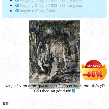
XII
Yevgeny Onegin (1833)
»
Chương bảy
XII
Yevgeny Onegin (1833)
»
Chương sáu
XII
Angelo (1834)
»
Phần 1
Nàng đã vượt được qua dòng suối; Chân vừa bước - thấy gì?
Gấu theo sát gót đuổi!
XII