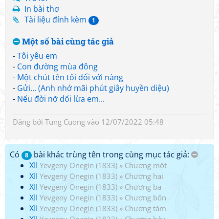
In bài thơ
Tài liệu đính kèm
1
Một số bài cùng tác giả
-
Tôi yêu em
-
Con đường mùa đông
-
Một chút tên tôi đối với nàng
-
Gửi... (Anh nhớ mãi phút giây huyền diệu)
-
Nếu đời nỡ dối lừa em...
Đăng bởi
Tung Cuong
vào 12/07/2022 05:48
Có
bài khác trùng tên trong cùng mục tác giả:
8
XII
Yevgeny Onegin (1833)
»
Chương một
XII
Yevgeny Onegin (1833)
»
Chương hai
XII
Yevgeny Onegin (1833)
»
Chương ba
XII
Yevgeny Onegin (1833)
»
Chương bốn
XII
Yevgeny Onegin (1833)
»
Chương tám