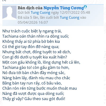
Bản dịch của
Nguyễn Tùng Cương
Gửi bởi
Tung Cuong
ngày 12/07/2022 05:48
Đã sửa 5 lần, lần cuối bởi
Tung Cuong
vào
05/04/2026 16:07
Như trách cuộc biệt ly ngang trái,
Tachiana oán thán nhìn ra dòng suối;
Không thấy ai từ phía bờ bên kia
Có thể giơ tay đón đỡ nàng qua;
Nhưng bất chợt, đống tuyết to xê dịch,
Con gì đó dưới ụ tuyết kia xuất hiện?
Một con gấu khổng lồ, lông dựng hết cả lên,
Tachiana gào to! còn gấu gầm to hơn,
Nó đưa tới bàn chân đầy móng sắc,
Nàng bám lấy, đành níu mau cho chắc
Bằng bàn tay run rẩy, cố bấu vào,
Chân rón rén từng bước muốn thoát mau
Nàng đã vượt được qua dòng suối;
Thấy gì vậy? Gấu theo sau gót đuổi!