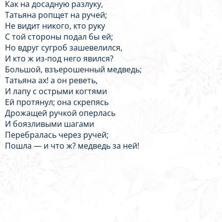
Как на досадную разлуку,
Татьяна ропщет на ручей;
Не видит никого, кто руку
С той стороны подал бы ей;
Но вдруг сугроб зашевелился,
И кто ж из-под него явился?
Большой, взъерошенный медведь;
Татьяна ах! а он реветь,
И лапу с острыми когтями
Ей протянул; она скрепясь
Дрожащей ручкой оперлась
И боязливыми шагами
Перебралась через ручей;
Пошла — и что ж? медведь за ней!