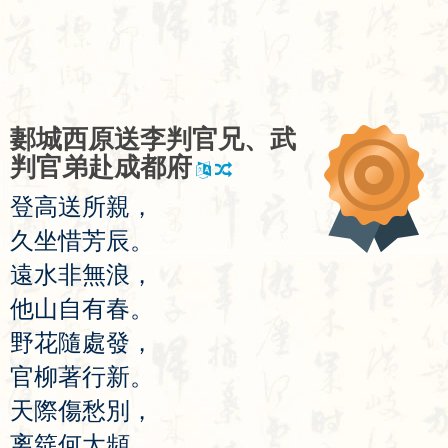
郪
城
西
原
送
李
判
官
兄
、
武
判
官
弟
赴
成
都
府
登
高
送
所
親
，
久
坐
惜
芳
辰
。
遠
水
非
無
浪
，
他
山
自
有
春
。
野
花
隨
處
發
，
官
柳
著
行
新
。
天
際
傷
愁
別
，
离
筵
何
太
頻
。