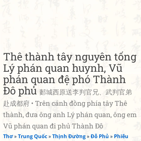
Thê thành tây nguyên tống
Lý phán quan huynh, Vũ
phán quan đệ phó Thành
Đô phủ
郪城西原送李判官兄、武判官弟
赴成都府 • Trên cánh đồng phía tây Thê
thành, đưa ông anh Lý phán quan, ông em
Vũ phán quan đi phủ Thành Đô
Thơ
»
Trung Quốc
»
Thịnh Đường
»
Đỗ Phủ
»
Phiêu