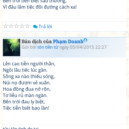
Bên trời tiễn biệt sầu thương,
Vì đâu lắm tiệc đôi đường cách xa!
☆
☆
☆
☆
☆
Trả lời
Bản dịch của
Phạm Doanh
Gửi bởi
tôn tiền tử
ngày 05/04/2015 22:27
Lên cao tiễn người thân,
Ngồi lâu tiếc lúc gần.
Sông xa nào thiếu sóng,
Núi nọ đượm vẻ xuân.
Hoa đồng đua nở rộn,
Tơ liễu rủ màn ngăn.
Bên trời đau ly biệt,
Tiệc tiễn biết bao lần!
tửu tận tình do tại