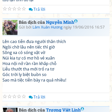
☆
☆
☆
☆
☆
Trả lời
Bản dịch của
Nguyễn Minh
Gửi bởi
Lâm Xuân Hương
ngày 19/06/2016 16:57
Lên cao tiễn đưa người thân thích
Ngồi chờ lâu nên tiếc thì giờ
Sông xa có sóng vật vờ
Núi kia tự có mơ hồ vẻ xuân
Hoa nội nở rần rần khắp chỗ
Liễu thướt tha mới trổ ra tơ
Góc trời ly biệt buồn so
Sao mà tiệc tiễn bày ra quá nhiều!
☆
☆
☆
☆
☆
Trả lời
Bản dịch của
Trương Việt Linh