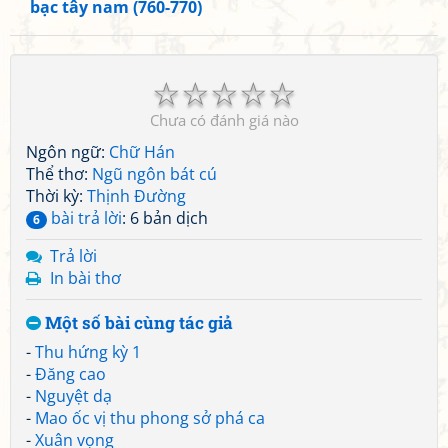
bạc tây nam (760-770)
☆
☆
☆
☆
☆
Chưa có đánh giá nào
Ngôn ngữ:
Chữ Hán
Thể thơ:
Ngũ ngôn bát cú
Thời kỳ:
Thịnh Đường
bài trả lời
: 6 bản dịch
6
Trả lời
In bài thơ
Một số bài cùng tác giả
-
Thu hứng kỳ 1
-
Đăng cao
-
Nguyệt dạ
-
Mao ốc vị thu phong sở phá ca
-
Xuân vọng