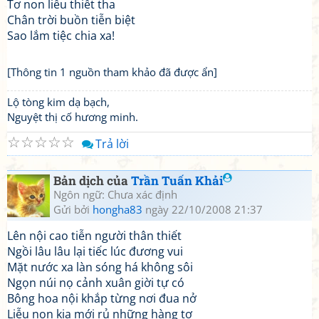
Tơ non liễu thiết tha
Chân trời buồn tiễn biệt
Sao lắm tiệc chia xa!
[Thông tin 1 nguồn tham khảo đã được ẩn]
Lộ tòng kim dạ bạch,
Nguyệt thị cố hương minh.
☆
☆
☆
☆
☆
Trả lời
Bản dịch của
Trần Tuấn Khải
Ngôn ngữ: Chưa xác định
Gửi bởi
hongha83
ngày 22/10/2008 21:37
Lên nội cao tiễn người thân thiết
Ngồi lâu lâu lại tiếc lúc đương vui
Mặt nước xa làn sóng há không sôi
Ngọn núi nọ cảnh xuân giời tự có
Bông hoa nội khắp từng nơi đua nở
Liễu non kia mới rủ những hàng tơ