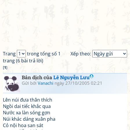
Trang
trong tổng số 1
Xếp theo:
trang (6 bài trả lời)
[
1
]
Bản dịch của
Lê Nguyễn Lưu
Gửi bởi
Vanachi
ngày 27/10/2005 02:21
Lên núi đưa thân thích
Ngồi dai tiếc khắc qua
Nước xa làn sóng gợn
Núi khác dáng xuân pha
Cỏ nội hoa san sát