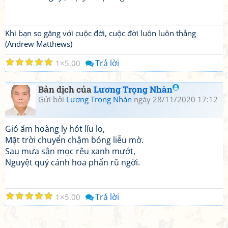
Khi bạn so găng với cuộc đời, cuộc đời luôn luôn thắng
(Andrew Matthews)
☆
☆
☆
☆
☆
Trả lời
1
5.00
Bản dịch của
Lương Trọng Nhàn
Gửi bởi
Lương Trọng Nhàn
ngày 28/11/2020 17:12
Gió ấm hoàng ly hót líu lo,
Mặt trời chuyển chậm bóng liễu mờ.
Sau mưa sân mọc rêu xanh mướt,
Nguyệt quý cánh hoa phấn rũ ngời.
☆
☆
☆
☆
☆
Trả lời
1
5.00