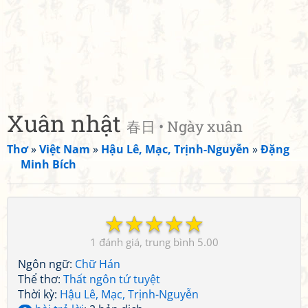
Xuân nhật
春日 • Ngày xuân
Thơ
»
Việt Nam
»
Hậu Lê, Mạc, Trịnh-Nguyễn
»
Đặng
Minh Bích
☆
☆
☆
☆
☆
1
5.00
Ngôn ngữ:
Chữ Hán
Thể thơ:
Thất ngôn tứ tuyệt
Thời kỳ:
Hậu Lê, Mạc, Trịnh-Nguyễn