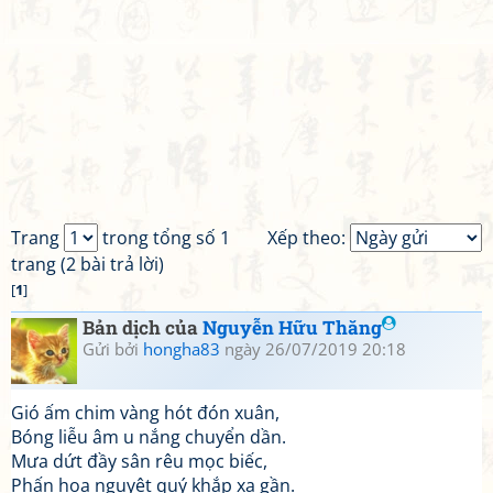
Trang
trong tổng số 1
Xếp theo:
trang (2 bài trả lời)
[
1
]
Bản dịch của
Nguyễn Hữu Thăng
Gửi bởi
hongha83
ngày 26/07/2019 20:18
Gió ấm chim vàng hót đón xuân,
Bóng liễu âm u nắng chuyển dần.
Mưa dứt đầy sân rêu mọc biếc,
Phấn hoa nguyệt quý khắp xa gần.