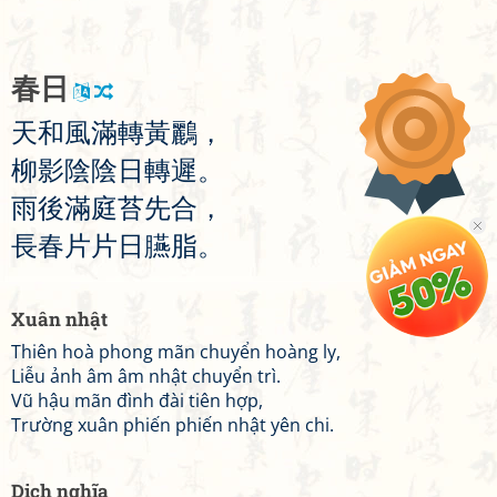
春
日
天
和
風
滿
轉
黃
鸝
，
柳
影
陰
陰
日
轉
遲
。
雨
後
滿
庭
苔
先
合
，
長
春
片
片
日
臙
脂
。
Xuân nhật
Thiên hoà phong mãn chuyển hoàng ly,
Liễu ảnh âm âm nhật chuyển trì.
Vũ hậu mãn đình đài tiên hợp,
Trường xuân phiến phiến nhật yên chi.
Dịch nghĩa