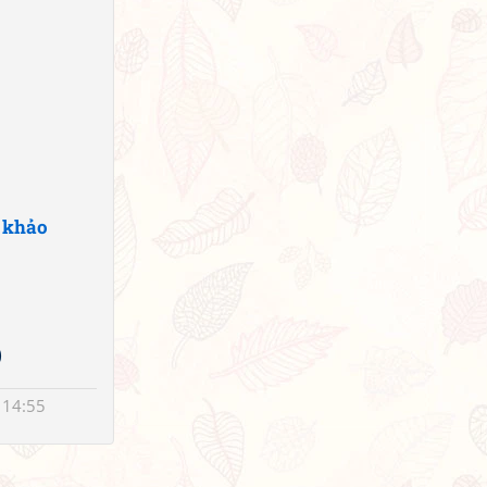
 khảo
)
 14:55