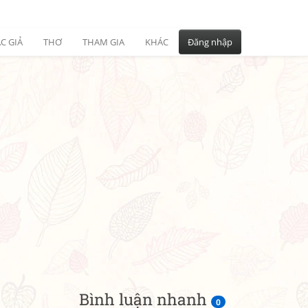
C GIẢ
THƠ
THAM GIA
KHÁC
Đăng nhập
Bình luận nhanh
0