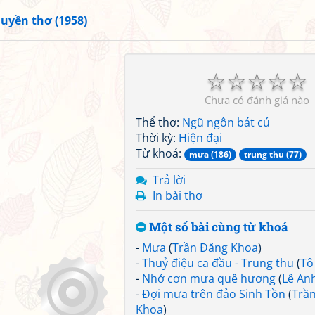
uyền thơ (1958)
☆
☆
☆
☆
☆
Chưa có đánh giá nào
Thể thơ:
Ngũ ngôn bát cú
Thời kỳ:
Hiện đại
Từ khoá:
mưa (186)
trung thu (77)
Trả lời
In bài thơ
Một số bài cùng từ khoá
-
Mưa
(
Trần Đăng Khoa
)
-
Thuỷ điệu ca đầu - Trung thu
(
Tô
-
Nhớ cơn mưa quê hương
(
Lê An
-
Đợi mưa trên đảo Sinh Tồn
(
Trầ
Khoa
)