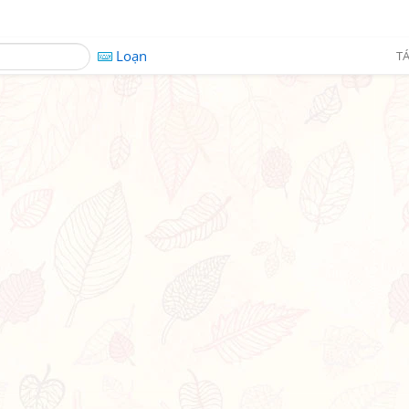
Loạn
TÁ