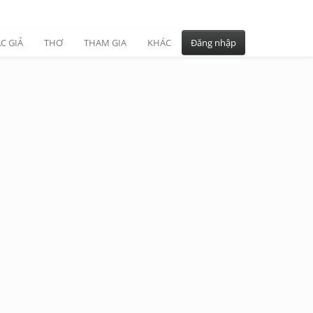
C GIẢ
THƠ
THAM GIA
KHÁC
Đăng nhập