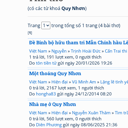
(có các từ khoá
Quy Nhơn
)
Trang
trong tổng số 1 trang (4 bài thơ)
[
1
]
Đề Binh bộ hữu tham tri Mẫn Chính hầu L
Việt Nam
»
Nguyễn
»
Trịnh Hoài Đức
»
Cấn Trai thi
1 trả lời, 191 lượt xem, 0 người thích
Do
tôn tiền tử
gửi ngày 20/01/2026 19:26
Một thoáng Quy Nhơn
Việt Nam
»
Hiện đại
»
Vũ Minh Am
»
Lặng lẽ tình y
0 trả lời, 2167 lượt xem, 1 người thích
Do
hongha83
gửi ngày 24/12/2014 08:20
Nhà mẹ ở Quy Nhơn
Việt Nam
»
Hiện đại
»
Nguyễn Xuân Thâm
»
Tìm tr
0 trả lời, 560 lượt xem, 0 người thích
Do
Diên Phương
gửi ngày 08/06/2025 21:36