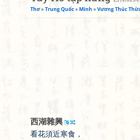
Thơ
»
Trung Quốc
»
Minh
»
Vương Thúc Thừ
西
湖
雜
興
看
花
須
近
寒
食
，