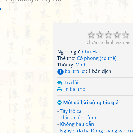
a
☆
☆
☆
☆
☆
Chưa có đánh giá nào
Ngôn ngữ:
Chữ Hán
Thể thơ:
Cổ phong (cổ thể)
Thời kỳ:
Minh
bài trả lời
: 1 bản dịch
1
Trả lời
In bài thơ
Một số bài cùng tác giả
-
Tây Hồ ca
-
Thiếu niên hành
-
Không hầu dẫn
-
Nguyệt dạ hạ Đồng Giang văn c