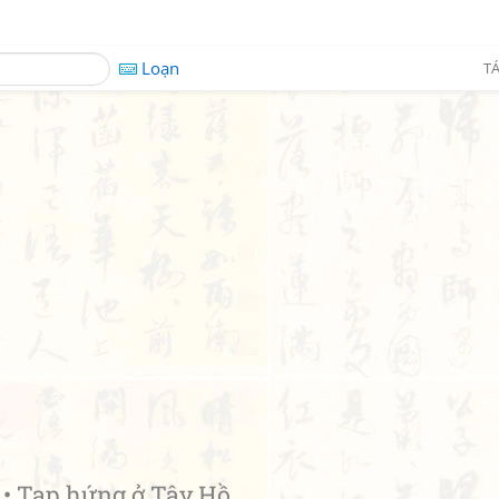
Loạn
TÁ
Tạp hứng ở Tây Hồ