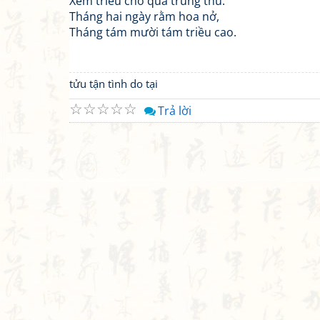
Xem triều chờ quá trung thu.
Tháng hai ngày rằm hoa nở,
Tháng tám mười tám triều cao.
tửu tận tình do tại
☆
☆
☆
☆
☆
Trả lời