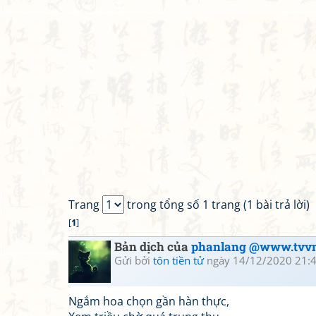
Trang
trong tổng số 1 trang (1 bài trả lời)
[
1
]
Bản dịch của
phanlang @www.tvvn
Gửi bởi
tôn tiền tử
ngày 14/12/2020 21:
Ngắm hoa chọn gần hàn thực,