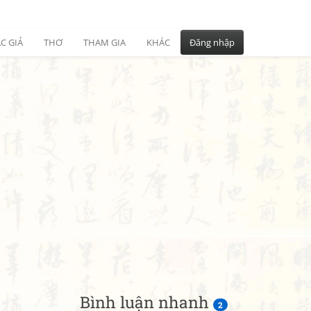
C GIẢ
THƠ
THAM GIA
KHÁC
Đăng nhập
Bình luận nhanh
2