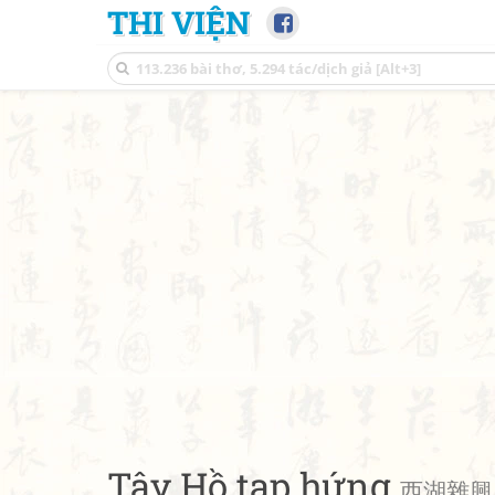
THI VIỆN
Tây Hồ tạp hứng
西湖雜興 • 