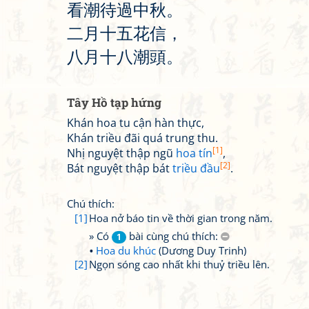
看
潮
待
過
中
秋
。
二
月
十
五
花
信
，
八
月
十
八
潮
頭
。
Tây Hồ tạp hứng
Khán hoa tu cận hàn thực,
Khán triều đãi quá trung thu.
[1]
Nhị nguyệt thập ngũ
hoa tín
,
[2]
Bát nguyệt thập bát
triều đầu
.
Chú thích:
[1]
Hoa nở báo tin về thời gian trong năm.
» Có
bài cùng chú thích:
1
Hoa du khúc
(Dương Duy Trinh)
[2]
Ngọn sóng cao nhất khi thuỷ triều lên.