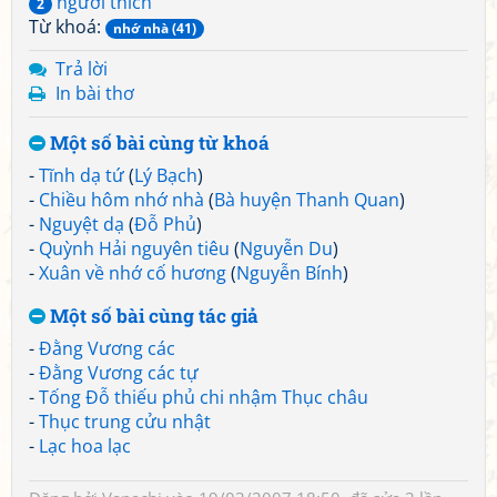
người thích
2
Từ khoá:
nhớ nhà (41)
Trả lời
In bài thơ
Một số bài cùng từ khoá
-
Tĩnh dạ tứ
(
Lý Bạch
)
-
Chiều hôm nhớ nhà
(
Bà huyện Thanh Quan
)
-
Nguyệt dạ
(
Đỗ Phủ
)
-
Quỳnh Hải nguyên tiêu
(
Nguyễn Du
)
-
Xuân về nhớ cố hương
(
Nguyễn Bính
)
Một số bài cùng tác giả
-
Đằng Vương các
-
Đằng Vương các tự
-
Tống Đỗ thiếu phủ chi nhậm Thục châu
-
Thục trung cửu nhật
-
Lạc hoa lạc