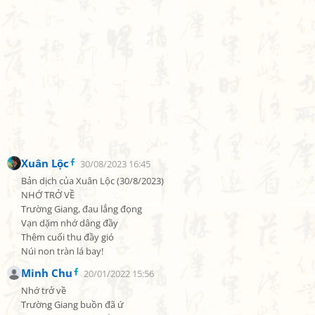
Xuân Lộc
30/08/2023 16:45
Bản dịch của Xuân Lộc (30/8/2023)

NHỚ TRỞ VỀ

Trường Giang, đau lắng đọng

Vạn dặm nhớ dâng đầy

Thêm cuối thu đầy gió

Núi non tràn lá bay!
Minh Chu
20/01/2022 15:56
Nhớ trở về

Trường Giang buồn đã ứ
