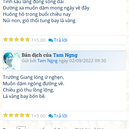
Tình sầu lắng đọng sông dài
Đường xa muôn dặm mong ngày về đây
Huống hồ trong buổi chiều nay
Núi non, gió thổi tung bay lá vàng
☆
☆
☆
☆
☆
Trả lời
1
5.00
Bản dịch của
Tam Ngng
Gửi bởi
Tam Ngng
ngày 02/09/2022 09:30
Trường Giang lòng ứ nghẹn,
Muôn dặm ngóng đường về.
Chiều gió thu lồng lộng,
Lá vàng bay bốn bề.
☆
☆
☆
☆
☆
Trả lời
1
5.00