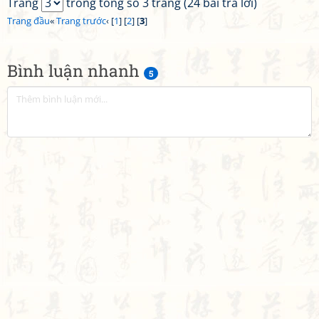
Trang
trong tổng số 3 trang (24 bài trả lời)
Trang đầu
«
Trang trước
‹ [
1
] [
2
] [
3
]
Bình luận nhanh
5