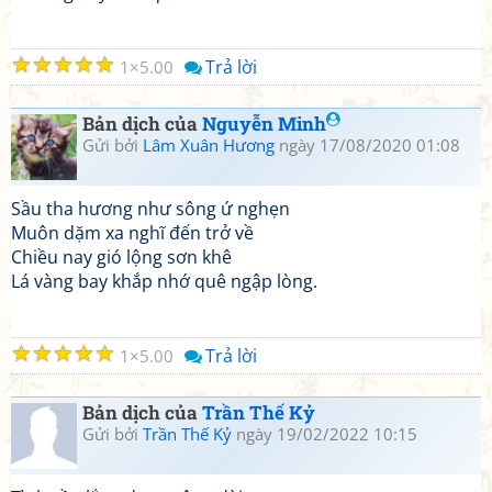
☆
☆
☆
☆
☆
Trả lời
1
5.00
Bản dịch của
Nguyễn Minh
Gửi bởi
Lâm Xuân Hương
ngày 17/08/2020 01:08
Sầu tha hương như sông ứ nghẹn
Muôn dặm xa nghĩ đến trở về
Chiều nay gió lộng sơn khê
Lá vàng bay khắp nhớ quê ngập lòng.
☆
☆
☆
☆
☆
Trả lời
1
5.00
Bản dịch của
Trần Thế Kỷ
Gửi bởi
Trần Thế Kỷ
ngày 19/02/2022 10:15