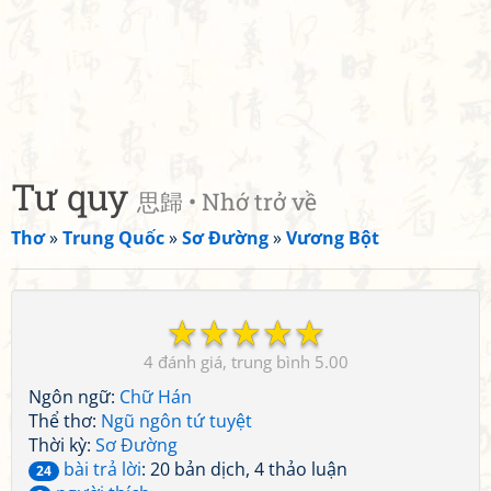
Tư quy
思歸 • Nhớ trở về
Thơ
»
Trung Quốc
»
Sơ Đường
»
Vương Bột
☆
☆
☆
☆
☆
4
5.00
Ngôn ngữ:
Chữ Hán
Thể thơ:
Ngũ ngôn tứ tuyệt
Thời kỳ:
Sơ Đường
bài trả lời
: 20 bản dịch, 4 thảo luận
24