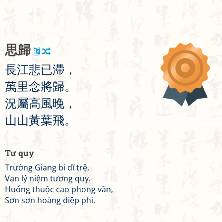
思
歸
長
江
悲
已
滯
，
萬
里
念
將
歸
。
況
屬
高
風
晚
，
山
山
黃
葉
飛
。
Tư quy
Trường Giang bi dĩ trệ,
Vạn lý niệm tương quy.
Huống thuộc cao phong vãn,
Sơn sơn hoàng diệp phi.