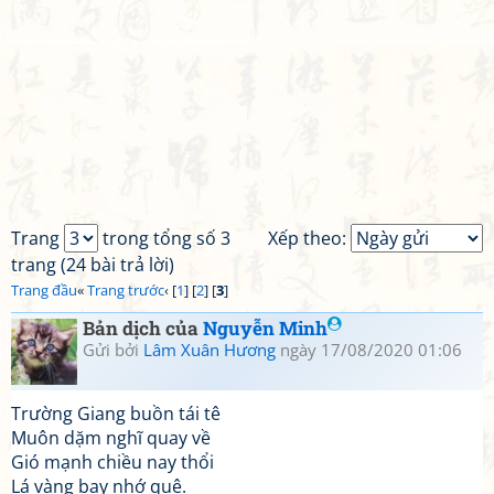
Trang
trong tổng số 3
Xếp theo:
trang (24 bài trả lời)
Trang đầu
«
Trang trước
‹ [
1
] [
2
] [
3
]
Bản dịch của
Nguyễn Minh
Gửi bởi
Lâm Xuân Hương
ngày 17/08/2020 01:06
Trường Giang buồn tái tê
Muôn dặm nghĩ quay về
Gió mạnh chiều nay thổi
Lá vàng bay nhớ quê.