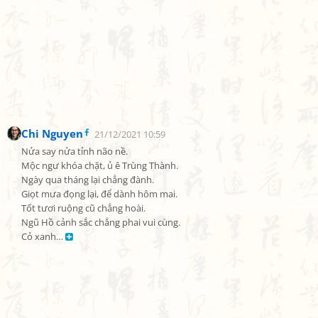
Chi Nguyen
21/12/2021 10:59
Nửa say nửa tỉnh não nề.

Mộc ngư khóa chặt, ủ ê Trùng Thành.

Ngày qua tháng lại chẳng đành.

Giọt mưa đọng lại, để dành hôm mai.

Tốt tươi ruộng cũ chẳng hoài.

Ngũ Hồ cảnh sắc chẳng phai vui cùng.

Cỏ xanh… 