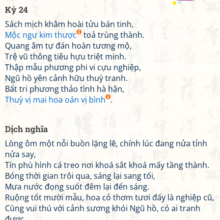
Kỳ 24
Sách mịch khâm hoài tửu bán tinh,
Mộc ngư kim thược
toả trùng thành.
Quang âm tự đán hoàn tương mộ,
Trệ vũ thông tiêu hựu triệt minh.
Thập mẫu phương phi vi cựu nghiệp,
Ngũ hồ yên cảnh hữu thuỳ tranh.
Bất tri phương thảo tình hà hận,
Thuỳ vị mai hoa oán vị bình
.
Dịch nghĩa
Lòng ôm một nỗi buồn lặng lẽ, chính lúc đang nửa tỉnh
nửa say,
Tín phù hình cá treo nơi khoá sắt khoá mấy tầng thành.
Bóng thời gian trôi qua, sáng lại sang tối,
Mưa nước đọng suốt đêm lại đến sáng.
Ruộng tốt mười mẫu, hoa cỏ thơm tươi đấy là nghiệp cũ,
Cùng vui thú với cảnh sương khói Ngũ hồ, có ai tranh
được.