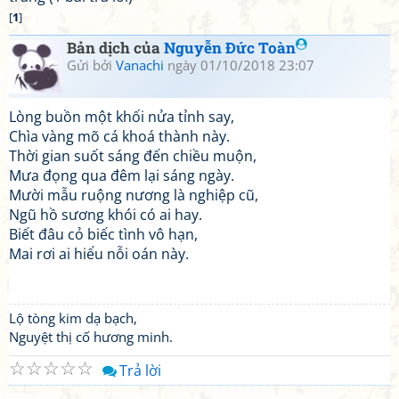
[
1
]
Bản dịch của
Nguyễn Đức Toàn
Gửi bởi
Vanachi
ngày 01/10/2018 23:07
Lòng buồn một khối nửa tỉnh say,
Chìa vàng mõ cá khoá thành này.
Thời gian suốt sáng đến chiều muộn,
Mưa đọng qua đêm lại sáng ngày.
Mười mẫu ruộng nương là nghiệp cũ,
Ngũ hồ sương khói có ai hay.
Biết đâu cỏ biếc tình vô hạn,
Mai rơi ai hiểu nỗi oán này.
Lộ tòng kim dạ bạch,
Nguyệt thị cố hương minh.
☆
☆
☆
☆
☆
Trả lời