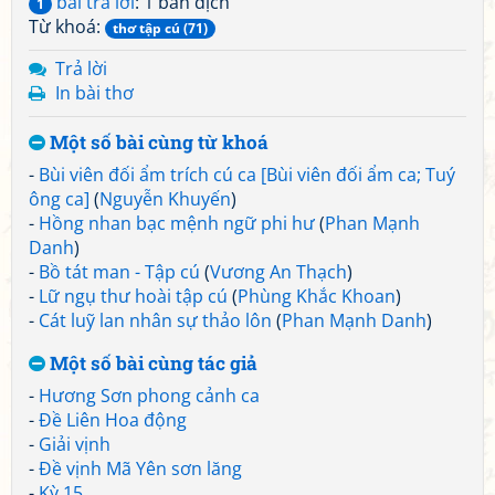
bài trả lời
: 1 bản dịch
1
Từ khoá:
thơ tập cú (71)
Trả lời
In bài thơ
Một số bài cùng từ khoá
-
Bùi viên đối ẩm trích cú ca [Bùi viên đối ẩm ca; Tuý
ông ca]
(
Nguyễn Khuyến
)
-
Hồng nhan bạc mệnh ngữ phi hư
(
Phan Mạnh
Danh
)
-
Bồ tát man - Tập cú
(
Vương An Thạch
)
-
Lữ ngụ thư hoài tập cú
(
Phùng Khắc Khoan
)
-
Cát luỹ lan nhân sự thảo lôn
(
Phan Mạnh Danh
)
Một số bài cùng tác giả
-
Hương Sơn phong cảnh ca
-
Đề Liên Hoa động
-
Giải vịnh
-
Đề vịnh Mã Yên sơn lăng
-
Kỳ 15