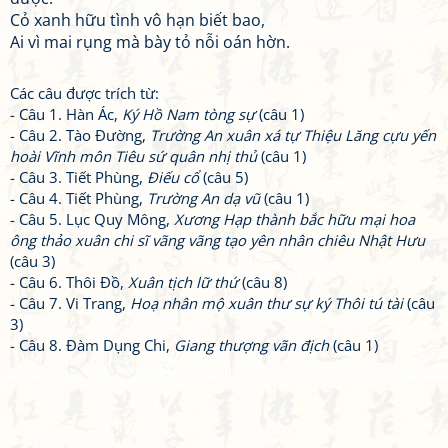
Cỏ xanh hữu tình vô hạn biết bao,
Ai vì mai rụng mà bày tỏ nỗi oán hờn.
Các câu được trích từ:
- Câu 1. Hàn Ác,
Ký Hồ Nam tòng sự
(câu 1)
- Câu 2. Tào Đường,
Trường An xuân xá tự Thiệu Lăng cựu yến
hoài Vĩnh môn Tiêu sứ quân nhị thủ
(câu 1)
- Câu 3. Tiết Phùng,
Điếu cổ
(câu 5)
- Câu 4. Tiết Phùng,
Trường An dạ vũ
(câu 1)
- Câu 5. Lục Quy Mông,
Xương Hạp thành bắc hữu mại hoa
ông thảo xuân chi sĩ vãng vãng tạo yên nhân chiêu Nhật Hưu
(câu 3)
- Câu 6. Thôi Đồ,
Xuân tịch lữ thứ
(câu 8)
- Câu 7. Vi Trang,
Hoạ nhân mộ xuân thư sự ký Thôi tú tài
(câu
3)
- Câu 8. Đàm Dụng Chi,
Giang thượng vãn địch
(câu 1)