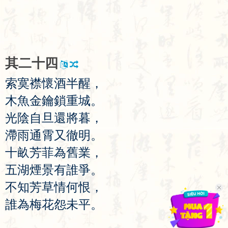
其
二
十
四
索
寞
襟
懷
酒
半
醒
，
木
魚
金
鑰
鎖
重
城
。
光
陰
自
旦
還
將
暮
，
滯
雨
通
霄
又
徹
明
。
十
畝
芳
菲
為
舊
業
，
五
湖
煙
景
有
誰
爭
。
不
知
芳
草
情
何
恨
，
誰
為
梅
花
怨
未
平
。