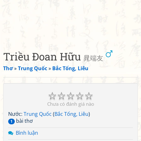
Triều Đoan Hữu
晁端友
Thơ
»
Trung Quốc
»
Bắc Tống, Liêu
☆
☆
☆
☆
☆
Chưa có đánh giá nào
Nước:
Trung Quốc
(
Bắc Tống, Liêu
)
bài thơ
1
Bình luận