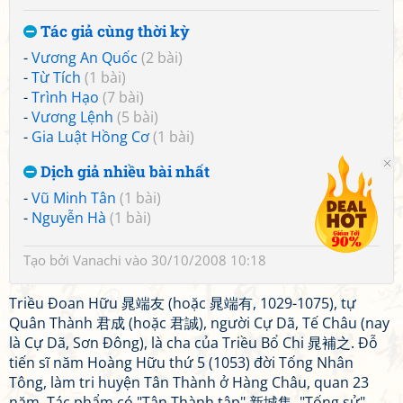
Tác giả cùng thời kỳ
-
Vương An Quốc
(2 bài)
-
Từ Tích
(1 bài)
-
Trình Hạo
(7 bài)
-
Vương Lệnh
(5 bài)
-
Gia Luật Hồng Cơ
(1 bài)
Dịch giả nhiều bài nhất
-
Vũ Minh Tân
(1 bài)
-
Nguyễn Hà
(1 bài)
Tạo bởi
Vanachi
vào 30/10/2008 10:18
Triều Đoan Hữu 晁端友 (hoặc 晁端有, 1029-1075), tự
Quân Thành 君成 (hoặc 君誠), người Cự Dã, Tế Châu (nay
là Cự Dã, Sơn Đông), là cha của Triều Bổ Chi 晁補之. Đỗ
tiến sĩ năm Hoàng Hữu thứ 5 (1053) đời Tống Nhân
Tông, làm tri huyện Tân Thành ở Hàng Châu, quan 23
năm. Tác phẩm có "Tân Thành tập" 新城集. "Tống sử"