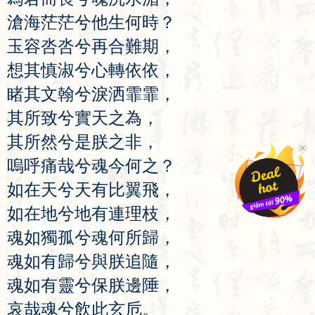
滄
海
茫
茫
兮
他
生
何
時
？
玉
容
呇
呇
兮
再
合
難
期
，
想
其
慎
淑
兮
心
轉
依
依
，
睹
其
文
翰
兮
淚
洒
霏
霏
，
其
所
致
兮
實
天
之
為
，
其
所
然
兮
是
朕
之
非
，
嗚
呼
痛
哉
兮
魂
今
何
之
？
如
在
天
兮
天
有
比
翼
飛
，
如
在
地
兮
地
有
連
理
枝
，
魂
如
獨
孤
兮
魂
何
所
歸
，
魂
如
有
歸
兮
與
朕
追
隨
，
魂
如
有
靈
兮
保
朕
邊
陲
，
哀
哉
魂
兮
飲
此
玄
卮
。