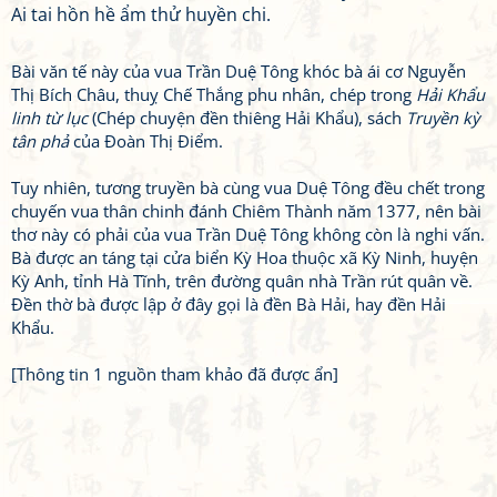
Ai tai hồn hề ẩm thử huyền chi.
Bài văn tế này của vua Trần Duệ Tông khóc bà ái cơ Nguyễn
Thị Bích Châu, thuỵ Chế Thắng phu nhân, chép trong
Hải Khẩu
linh từ lục
(Chép chuyện đền thiêng Hải Khẩu), sách
Truyền kỳ
tân phả
của Đoàn Thị Điểm.
Tuy nhiên, tương truyền bà cùng vua Duệ Tông đều chết trong
chuyến vua thân chinh đánh Chiêm Thành năm 1377, nên bài
thơ này có phải của vua Trần Duệ Tông không còn là nghi vấn.
Bà được an táng tại cửa biển Kỳ Hoa thuộc xã Kỳ Ninh, huyện
Kỳ Anh, tỉnh Hà Tĩnh, trên đường quân nhà Trần rút quân về.
Đền thờ bà được lập ở đây gọi là đền Bà Hải, hay đền Hải
Khẩu.
[Thông tin 1 nguồn tham khảo đã được ẩn]