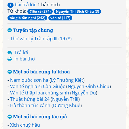
bài trả lời
: 1 bản dịch
1
Từ khoá:
điếu tế (274)
Nguyễn Thị Bích Châu (3)
tác giả tồn nghi (242)
văn tế (117)
Tuyển tập chung
-
Thơ văn Lý Trần tập III (1978)
Trả lời
In bài thơ
Một số bài cùng từ khoá
-
Nam quốc sơn hà
(
Lý Thường Kiệt
)
-
Văn tế nghĩa sĩ Cần Giuộc
(
Nguyễn Đình Chiểu
)
-
Văn tế thập loại chúng sinh
(
Nguyễn Du
)
-
Thuật hứng bài 24
(
Nguyễn Trãi
)
-
Hà thành tức cảnh
(
Dương Khuê
)
Một số bài cùng tác giả
-
Xích chuỷ hầu