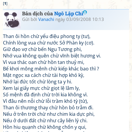
[
1
]
Bản dịch của
Ngô Lập Chi
Gửi bởi
Vanachi
ngày 03/09/2008 10:13
Than ôi hồn chừ yểu điệu phong ty (tư),
Chính lòng vua chừ nước Sở Phàn ky (cơ).
Giữ đạo vợ chừ bến Ngu Tương phi,
Nhớ vua không quên chừ vĩnh biệt hương vi.
Vì vua thác oan chừ hồn tan thuỷ mi,
Bể khơi mông mênh chừ kiếp khác bao thì ?
Mặt ngọc xa cách chừ tài hợp khó kỳ,
Nhớ lại đức tốt chừ lòng ta y hi.
Xem lại giấy mực chừ giọt lệ lâm ly,
Số mệnh đã định chừ trời kia không vì.
Vì đâu nên nỗi chừ lỗi trầm khó tỳ (từ),
Than ôi thương thay chừ hồn bỏ trẫm đi.
Nếu ở trên trời chừ như chim kia dực phi,
Nếu ở dưới đất chừ như cây liên lý chi.
Hồn hiu quạnh chừ không chốn y qui,