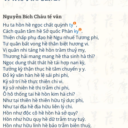
Nguyễn Bích Châu tế văn
Hu ta hồn hề ngọc chất quỳnh
ty
,
Cách quân tâm hề Sở quốc Phàn
ky
.
Thiện chấp phụ đạo hề Ngu nhuế Tương phi,
Tư quân bất vong hề thân biệt hương vi.
Vị quân nhi táng hề hồn trầm thuỷ my,
Thương hải mang mang hề tha sinh hà thì?
Ngọc dung thát thát hề tái hợp nan kỳ,
Tưởng kỳ thận thục hề tâm chuyển y y.
Đổ kỳ văn hàn hề lệ sái phi phi,
Kỳ sở trí hề thực thiên chi vi.
Kỳ sở nhiên hề thị trẫm chi phi,
Ô hô thống tai hề hồn kim hà chi?
Như tại thiên hề thiên hữu tỷ dực phi,
Như tại địa hề địa hữu liên lý chi.
Hồn như độc cô hề hồn hà sở quy?
Hồn như hữu quy hề dữ trẫm truy tuỳ.
Hồn như hữu linh hề bảo trẫm biên thuỳ,