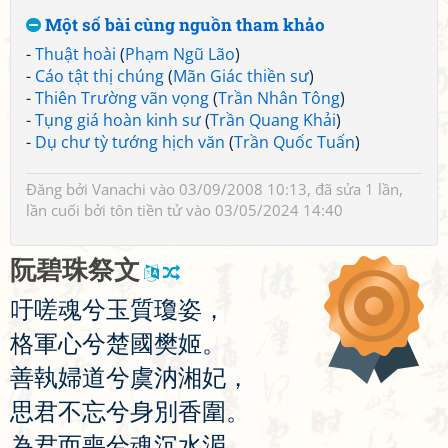
Một số bài cùng nguồn tham khảo
-
Thuật hoài
(
Phạm Ngũ Lão
)
-
Cáo tật thị chúng
(
Mãn Giác thiền sư
)
-
Thiên Trường vãn vọng
(
Trần Nhân Tông
)
-
Tụng giá hoàn kinh sư
(
Trần Quang Khải
)
-
Dụ chư tỳ tướng hịch văn
(
Trần Quốc Tuấn
)
Đăng bởi
Vanachi
vào 03/09/2008 10:13, đã sửa 1 lần,
lần cuối bởi
tôn tiền tử
vào 03/05/2024 14:40
阮
碧
珠
祭
文
吁
嗟
魂
兮
玉
質
瓊
姿
，
格
軍
心
兮
楚
國
樊
姬
。
善
執
婦
道
兮
虞
汭
湘
妃
，
思
君
不
忘
兮
身
別
香
圍
。
為
君
而
喪
兮
魂
沉
水
湄
，