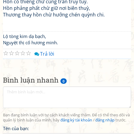
Hồn có thiêng chừ cùng trẫn truy tuỳ.
Hồn phảng phất chừ giữ nơi biên thuỳ,
Thương thay hồn chừ hưởng chén quỳnh chi.
Lộ tòng kim dạ bạch,
Nguyệt thị cố hương minh.
☆
☆
☆
☆
☆
Trả lời
Bình luận nhanh
0
Bạn đang bình luận với tư cách khách viếng thăm. Để có thể theo dõi và
quản lý bình luận của mình, hãy
đăng ký tài khoản
/
đăng nhập
trước.
Tên của bạn: