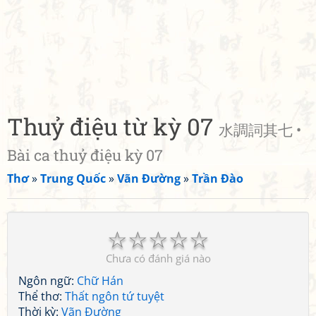
Thuỷ điệu từ kỳ 07
水調詞其七 •
Bài ca thuỷ điệu kỳ 07
Thơ
»
Trung Quốc
»
Vãn Đường
»
Trần Đào
☆
☆
☆
☆
☆
Chưa có đánh giá nào
Ngôn ngữ:
Chữ Hán
Thể thơ:
Thất ngôn tứ tuyệt
Thời kỳ:
Vãn Đường