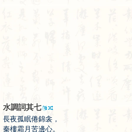
水
調
詞
其
七
長
夜
孤
眠
倦
錦
衾
，
秦
樓
霜
月
苦
邊
心
。