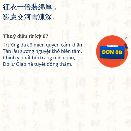
征
衣
一
倍
裝
綿
厚
，
猶
慮
交
河
雪
凍
深
。
Thuỷ điệu từ kỳ 07
Trường dạ cô miên quyện cẩm khâm,
Tần lâu sương nguyệt khổ biên tâm.
Chinh y nhất bội trang miên hậu,
Do lự Giao hà tuyết đống thâm.