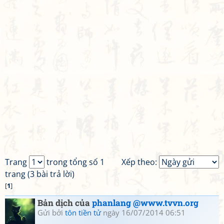
Trang
trong tổng số 1
Xếp theo:
trang (3 bài trả lời)
[
1
]
Bản dịch của
phanlang @www.tvvn.org
Gửi bởi
tôn tiền tử
ngày 16/07/2014 06:51