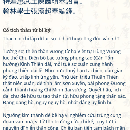
特
差
惠
武
王
陳
國
瑱
奉
詔
旨
。
翰
林
學
士
張
漢
超
奉
編
錄
。
Cổ tích thần từ bi ký
Thạch bi chi lập dĩ lục sự tích dĩ huy công đức vân nhĩ.
Tưởng sơ, thiên thần vương từ hạ Việt tự Hùng Vương
lục thế Chu Diên bộ Lạc tướng phụng tạo (Càn Tốn
hướng) Kính Thiên đài, mỗi tuế sơ xuân cung hành
phụng thiên đại lễ. Như hữu thuỷ hạn tai biến, dân gian
kỳ đảo, triếp linh ứng yên. Phù tiên triều Thuận Thiên
thất niên xuân, đế tỉnh lãm sơn xuyên, bái phong Đương
cảnh thành hoàng Chí Minh đại vương. Quyết hậu, lịch
đại chư đế hữu tu tạo thần từ, hữu phong tặng thần sắc.
Đãng đãng hồ, nguy nguy hồ, nhất đẳng uy linh hĩ.
Ngưỡng kim thánh đế bệ hạ vị nghiễm cửu trùng cung
đoan vạn hoá, vi tử tôn trường cửu chi kế, truy tư túc
nguyện dĩ hiển thần công. Chiếu ban tiền tam bách mân