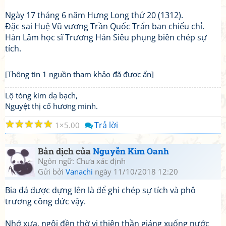
Ngày 17 tháng 6 năm Hưng Long thứ 20 (1312).
Đặc sai Huệ Vũ vương Trần Quốc Trẩn ban chiếu chỉ.
Hàn Lâm học sĩ Trương Hán Siêu phụng biên chép sự
tích.
[Thông tin 1 nguồn tham khảo đã được ẩn]
Lộ tòng kim dạ bạch,
Nguyệt thị cố hương minh.
☆
☆
☆
☆
☆
Trả lời
1
5.00
Bản dịch của
Nguyễn Kim Oanh
Ngôn ngữ: Chưa xác định
Gửi bởi
Vanachi
ngày 11/10/2018 12:20
Bia đá được dựng lên là để ghi chép sự tích và phô
trương công đức vậy.
Nhớ xưa, ngôi đền thờ vị thiên thần giáng xuống nước