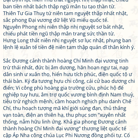
ban tiền nhất bách thập ngũ mân tu tạo thần từ.
Thiên Tư Gia Thuỵ tứ niên tam nguyệt thập nhất nhật,
sắc phong Đại vương dữ liệt Vũ miếu quốc tế.
Nguyên Phong nhị niên thập nhị nguyệt sơ bát nhật,
chiếu phát tiền ngũ thập mân trang sức thần từ.
Hưng Long thất niên nhị nguyệt sơ lục nhật, phụng ban
lệnh lệ xuân tế tiền đệ niên tam thập quán dĩ thân kính ý.
Sắc Đương cảnh thành hoàng Chí Minh đại vương tinh
trừ thái nhất, đức bị âm dương, hãn hoạn ngự tai, nạp
dân sinh ư xuân thọ, hiển hưu tích phúc, điện quốc tộ ư
thái bàn. Ký đa tương hựu chi công, cái cử bao dương chi
điển; Vi công phù hoàng gia trường cửu, phúc hộ đế
nghiệp tuy hưu, âm trợ quốc vương bình định Nam thuỳ,
tiễu trừ nghịch mệnh, cầm hoạch nghịch phu danh Chế
Chí, thu hoạch tượng mã khí giới súng đạn, thủ thắng
vạn toàn, điện an thiên hạ, thu phục sơn “xuyên nhất
thống, nẫm hữu linh ứng. Khả gia phong Đương cảnh
thành hoàng Chí Minh đại vương” thượng liệt quốc tế
cập Áp Nha công chúa Lục Phi Nương đồng phối tự. Cố