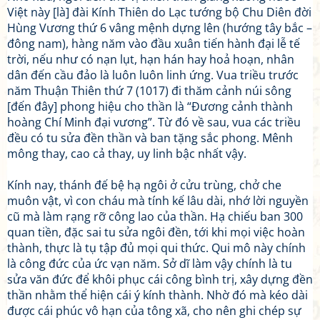
Việt này [là] đài Kính Thiên do Lạc tướng bộ Chu Diên đời
Hùng Vương thứ 6 vâng mệnh dựng lên (hướng tây bắc –
đông nam), hàng năm vào đầu xuân tiến hành đại lễ tế
trời, nếu như có nạn lụt, hạn hán hay hoả hoạn, nhân
dân đến cầu đảo là luôn luôn linh ứng. Vua triều trước
năm Thuận Thiên thứ 7 (1017) đi thăm cảnh núi sông
[đến đây] phong hiệu cho thần là “Đương cảnh thành
hoàng Chí Minh đại vương”. Từ đó về sau, vua các triều
đều có tu sửa đền thần và ban tặng sắc phong. Mênh
mông thay, cao cả thay, uy linh bậc nhất vậy.
Kính nay, thánh đế bệ hạ ngôi ở cửu trùng, chở che
muôn vật, vì con cháu mà tính kế lâu dài, nhớ lời nguyền
cũ mà làm rạng rỡ công lao của thần. Hạ chiếu ban 300
quan tiền, đặc sai tu sửa ngôi đền, tới khi mọi việc hoàn
thành, thực là tụ tập đủ mọi qui thức. Qui mô này chính
là công đức của ức vạn năm. Sở dĩ làm vậy chính là tu
sửa văn đức để khôi phục cái công bình trị, xây dựng đền
thần nhằm thể hiện cái ý kính thành. Nhờ đó mà kéo dài
được cái phúc vô hạn của tông xã, cho nên ghi chép sự