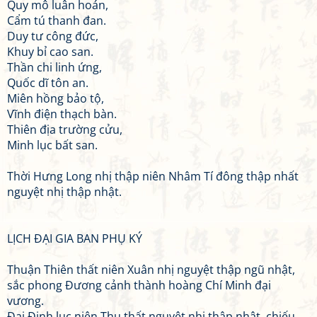
Quy mô luân hoán,
Cẩm tú thanh đan.
Duy tư công đức,
Khuy bỉ cao san.
Thần chi linh ứng,
Quốc dĩ tôn an.
Miên hồng bảo tộ,
Vĩnh điện thạch bàn.
Thiên địa trường cửu,
Minh lục bất san.
Thời Hưng Long nhị thập niên Nhâm Tí đông thập nhất
nguyệt nhị thập nhật.
LỊCH ĐẠI GIA BAN PHỤ KÝ
Thuận Thiên thất niên Xuân nhị nguyệt thập ngũ nhật,
sắc phong Đương cảnh thành hoàng Chí Minh đại
vương.
Đại Định lục niên Thu thất nguyệt nhị thập nhật, chiếu