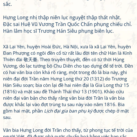
sắc.
Hưng Long nhị thập niên lục nguyệt thập thất nhật.
Đặc sai Huệ Vũ Vương Trần Quốc Chẩn phụng chiếu chỉ.
Hàn lâm học sĩ Trương Hán Siêu phụng biên lục.
Xã Lại Yên, huyện Hoài Đức, Hà Nội, xưa là xã Lại Yên, huyện
Đan Phượng có ngôi đền cổ từ rất lâu đời tên chữ Hán là Kính
Thiên đài 敬天臺. Theo truyền thuyết, đền có từ thời Hùng
Vương, do lạc tướng bộ Chu Diên cho tạo dựng để tế trời. Đền
có hai văn bia còn khá rõ ràng, một trong đó là bia này, ghi
niên đại đời Trần năm Hưng Long thứ 20 (1312) do Trương
Hán Siêu soạn; bia còn lại đề hai niên đại là Gia Long thứ 15
(1816) và mặt sau đề Thành Thái thứ 13 (1901). Khảo cứu
niên đại văn bản cho thấy rằng văn bia đời Trần là văn bia
được khắc lại vào đợt trùng tu sau này vào năm 1816. Bia
gồm hai mặt, phần
Lịch đại gia ban phụ ký
được chép ở mặt
sau.
Văn bia Hưng Long đời Trần cho thấy, từ phong tục tế trời của
người Việt, đã được nhà nước chuẩn hoá bằng việc ban sắc