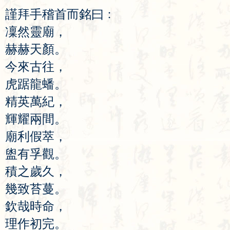
謹
拜
手
稽
首
而
銘
曰
﹕
凜
然
靈
廟
，
赫
赫
天
顏
。
今
來
古
往
，
虎
踞
龍
蟠
。
精
英
萬
紀
，
輝
耀
兩
間
。
廟
利
假
萃
，
盥
有
孚
觀
。
積
之
歲
久
，
幾
致
苔
蔓
。
欽
哉
時
命
，
理
作
初
完
。