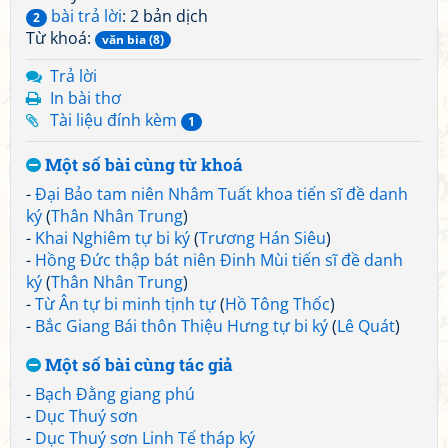
bài trả lời
: 2 bản dịch
2
Từ khoá:
văn bia (8)
Trả lời
In bài thơ
Tài liệu đính kèm
1
Một số bài cùng từ khoá
-
Đại Bảo tam niên Nhâm Tuất khoa tiến sĩ đề danh
ký
(
Thân Nhân Trung
)
-
Khai Nghiêm tự bi ký
(
Trương Hán Siêu
)
-
Hồng Đức thập bát niên Đinh Mùi tiến sĩ đề danh
ký
(
Thân Nhân Trung
)
-
Từ Ân tự bi minh tịnh tự
(
Hồ Tông Thốc
)
-
Bắc Giang Bái thôn Thiệu Hưng tự bi ký
(
Lê Quát
)
Một số bài cùng tác giả
-
Bạch Đằng giang phú
-
Dục Thuý sơn
-
Dục Thuý sơn Linh Tế tháp ký