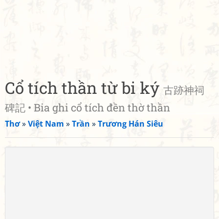
Cổ tích thần từ bi ký
古跡神祠
碑記 • Bia ghi cổ tích đền thờ thần
Thơ
»
Việt Nam
»
Trần
»
Trương Hán Siêu