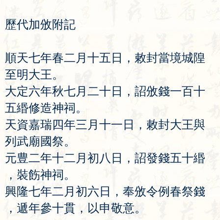
歷
代
加
攽
附
記
順
天
七
年
春
二
月
十
五
日
，
敕
封
當
境
城
隍
至
明
大
王
。
大
定
六
年
秋
七
月
二
十
日
，
詔
攽
錢
一
百
十
五
緡
修
造
神
祠
。
天
資
嘉
瑞
四
年
三
月
十
一
日
，
敕
封
大
王
與
列
武
廟
國
祭
。
元
豊
二
年
十
二
月
初
八
日
，
詔
發
錢
五
十
緡
，
裝
飭
神
祠
。
興
隆
七
年
二
月
初
六
日
，
奉
攽
令
例
春
祭
錢
，
遞
年
參
十
貫
，
以
申
敬
意
。