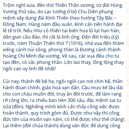
Trộm nghĩ xưa, đền thờ Thiên Thần vương, từ đời Hùng
Vương thứ sáu, do Lạc tướng ở bộ Chu Diên phụng
mệnh xây dựng đài Kính Thiên theo hướng Tây Bắc –
Đông Nam. Hàng năm đầu xuân, kính cẩn tiến hành đại
lễ tế trời. Nếu như có thiên tai biến hoạ lũ lụt hạn hán,
dân gian cầu đảo, thì rất là linh ứng. Đến đời triều (Lý)
trước, năm Thuận Thiên thứ 7 (1016), nhà vua đến thăm
viếng cảnh núi sông, phong thần là Đương cảnh thành
hoàng Chí Minh đại vương. Về sau, các vua đều cho tu
tạo đền, có sắc phong thần. Lớn lao thay, lồng lộng thay
ngôi cao uy linh đệ nhất!
Cúi nay, thánh đế bệ hạ, ngồi ngôi cao nơi chín bệ, thân
hành đoan chính, giáo hoá vạn dân. Cầu mưu kế lâu dài
cho con cháu muôn đời, truy ân đời trước, để làm rạng
rỡ công lớn, ra chiếu ban tiền 300 sâu, đặc mệnh sai tu
sửa (đền). Nghiêng mình kính cẩn thấy công việc được
hoàn thành, quy trình gồm đủ. Được như vậy thì công
đức lớn của muôn vạn năm, có thể được như thế chăng!.
Lại thêm (đời chúa thánh) dùng văn đức để dựng công