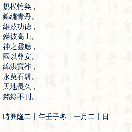
規
模
輪
奐
，
錦
繡
青
丹
。
維
茲
功
德
，
巋
彼
高
山
。
神
之
靈
應
，
國
以
尊
安
。
綿
洪
寶
祚
，
永
奠
石
磐
。
天
地
長
久
，
銘
錄
不
刊
。
時
興
隆
二
十
年
壬
子
冬
十
一
月
二
十
日