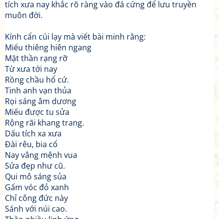
tích xưa nay khắc rõ ràng vào đá cứng để lưu truyền
muôn đời.
Kính cẩn cúi lạy mà viết bài minh rằng:
Miếu thiêng hiên ngang
Mặt thần rạng rỡ
Từ xưa tới nay
Rồng chầu hổ cứ.
Tinh anh vạn thủa
Rọi sáng âm dương
Miếu được tu sửa
Rộng rãi khang trang.
Dấu tích xa xưa
Đài rêu, bia cổ
Nay vâng mệnh vua
Sửa đẹp như cũ.
Qui mô sáng sủa
Gấm vóc đỏ xanh
Chỉ công đức này
Sánh với núi cao.