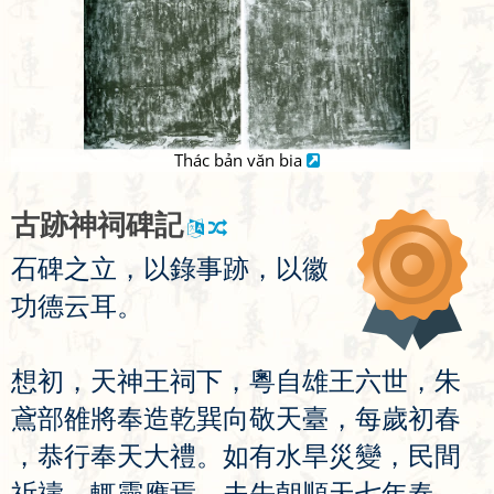
Thác bản văn bia
古
跡
神
祠
碑
記
石
碑
之
立
，
以
錄
事
跡
，
以
徽
功
德
云
耳
。
想
初
，
天
神
王
祠
下
，
粵
自
雄
王
六
世
，
朱
鳶
部
雒
將
奉
造
乾
巽
向
敬
天
臺
，
每
歲
初
春
，
恭
行
奉
天
大
禮
。
如
有
水
旱
災
變
，
民
間
祈
禱
，
輒
靈
應
焉
。
夫
先
朝
順
天
七
年
春
，