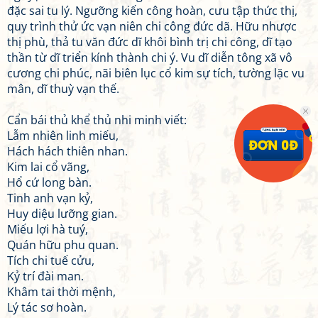
đặc sai tu lý. Ngưỡng kiến công hoàn, cưu tập thức thị,
quy trình thử ức vạn niên chi công đức dã. Hữu nhược
thị phù, thả tu văn đức dĩ khôi bình trị chi công, dĩ tạo
thần từ dĩ triển kính thành chi ý. Vu dĩ diễn tông xã vô
cương chi phúc, nãi biên lục cổ kim sự tích, tường lặc vu
mân, dĩ thuỳ vạn thế.
Cẩn bái thủ khể thủ nhi minh viết:
Lẫm nhiên linh miếu,
Hách hách thiên nhan.
Kim lai cổ vãng,
Hổ cứ long bàn.
Tinh anh vạn kỷ,
Huy diệu lưỡng gian.
Miếu lợi hà tuý,
Quán hữu phu quan.
Tích chi tuế cửu,
Kỷ trí đài man.
Khâm tai thời mệnh,
Lý tác sơ hoàn.