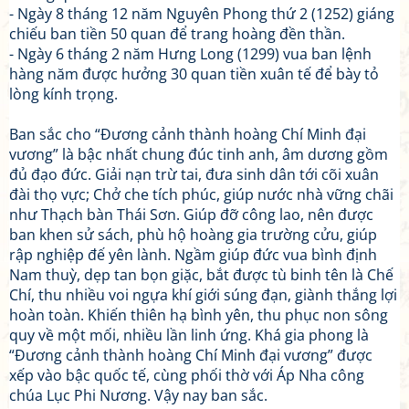
- Ngày 8 tháng 12 năm Nguyên Phong thứ 2 (1252) giáng
chiếu ban tiền 50 quan để trang hoàng đền thần.
- Ngày 6 tháng 2 năm Hưng Long (1299) vua ban lệnh
hàng năm được hưởng 30 quan tiền xuân tế để bày tỏ
lòng kính trọng.
Ban sắc cho “Đương cảnh thành hoàng Chí Minh đại
vương” là bậc nhất chung đúc tinh anh, âm dương gồm
đủ đạo đức. Giải nạn trừ tai, đưa sinh dân tới cõi xuân
đài thọ vực; Chở che tích phúc, giúp nước nhà vững chãi
như Thạch bàn Thái Sơn. Giúp đỡ công lao, nên được
ban khen sử sách, phù hộ hoàng gia trường cửu, giúp
rập nghiệp đế yên lành. Ngầm giúp đức vua bình định
Nam thuỳ, dẹp tan bọn giặc, bắt được tù binh tên là Chế
Chí, thu nhiều voi ngựa khí giới súng đạn, giành thắng lợi
hoàn toàn. Khiến thiên hạ bình yên, thu phục non sông
quy về một mối, nhiều lần linh ứng. Khá gia phong là
“Đương cảnh thành hoàng Chí Minh đại vương” được
xếp vào bậc quốc tế, cùng phối thờ với Áp Nha công
chúa Lục Phi Nương. Vậy nay ban sắc.