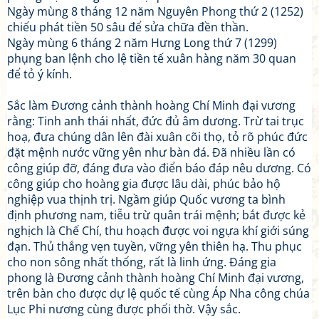
Ngày mùng 8 tháng 12 năm Nguyên Phong thứ 2 (1252)
chiếu phát tiền 50 sâu để sửa chữa đền thần.
Ngày mùng 6 tháng 2 năm Hưng Long thứ 7 (1299)
phụng ban lệnh cho lệ tiền tế xuân hàng năm 30 quan
để tỏ ý kính.
Sắc làm Đương cảnh thành hoàng Chí Minh đại vương
rằng: Tinh anh thái nhất, đức đủ âm dương. Trừ tai trục
hoạ, đưa chúng dân lên đài xuân cõi thọ, tỏ rõ phúc đức
đặt mệnh nước vững yên như bàn đá. Đã nhiều lần có
công giúp đỡ, đáng đưa vào điển báo đáp nêu dương. Có
công giúp cho hoàng gia được lâu dài, phúc bảo hộ
nghiệp vua thịnh trị. Ngầm giúp Quốc vương ta bình
định phương nam, tiễu trừ quân trái mệnh; bắt được kẻ
nghịch là Chế Chí, thu hoạch được voi ngựa khí giới súng
đạn. Thủ thắng vẹn tuyền, vững yên thiên hạ. Thu phục
cho non sông nhất thống, rất là linh ứng. Đáng gia
phong là Đương cảnh thành hoàng Chí Minh đại vương,
trên bàn cho được dự lệ quốc tế cùng Áp Nha công chúa
Lục Phi nương cùng được phối thờ. Vậy sắc.