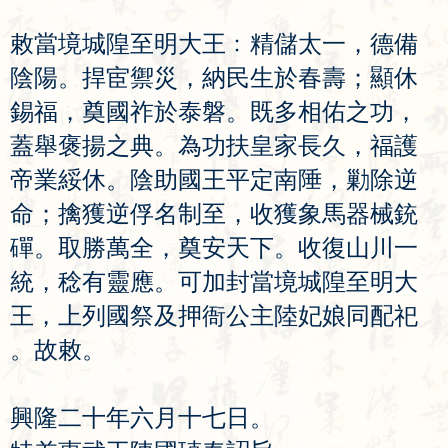
敕
當
境
城
隍
至
明
大
王
﹕
精
儲
太
一
，
德
備
陰
陽
。
捍
宦
禦
災
，
納
民
生
於
春
壽
；
顯
休
錫
福
，
奠
國
祚
於
泰
磐
。
既
多
相
佑
之
功
，
蓋
舉
褒
揚
之
典
。
為
功
扶
皇
家
長
久
，
福
護
帝
業
綏
休
。
陰
助
國
王
平
定
南
陲
，
勦
除
逆
命
；
擒
獲
逆
俘
名
制
至
，
收
獲
象
馬
器
械
銃
磾
。
取
勝
萬
全
，
奠
安
天
下
。
收
復
山
川
一
統
，
稔
有
靈
應
。
可
加
封
當
境
城
隍
至
明
大
王
，
上
列
國
祭
及
押
衙
公
主
陸
妃
娘
同
配
祀
。
故
敕
。
興
隆
二
十
年
六
月
十
七
日
。