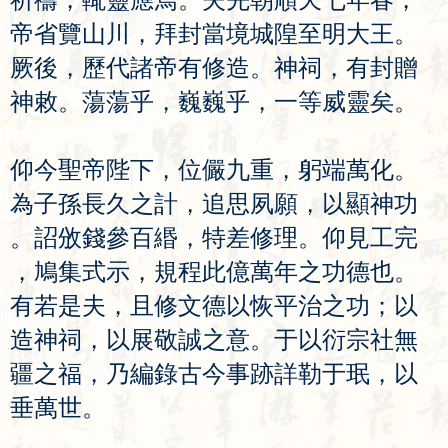
帝
省
覽
山
川
，
拜
封
當
境
城
隍
至
明
大
王
。
厥
後
，
歷
代
諸
帝
有
修
造
。
神
祠
，
有
封
贈
神
敕
。
蕩
蕩
乎
，
巍
巍
乎
，
一
等
威
靈
矣
。
仰
今
聖
帝
陛
下
，
位
儼
九
重
，
躬
端
萬
化
。
為
子
孫
長
久
之
計
，
追
思
夙
願
，
以
顯
神
功
。
詔
攽
錢
參
百
緡
，
特
差
修
理
。
仰
見
工
完
，
鳩
集
式
示
，
規
程
此
億
萬
年
之
功
德
也
。
有
若
是
夫
，
且
修
文
德
以
恢
平
治
之
功
；
以
造
神
祠
，
以
展
敬
誠
之
意
。
于
以
衍
宗
社
無
疆
之
福
，
乃
編
錄
古
今
事
跡
詳
勒
于
珉
，
以
垂
萬
世
。