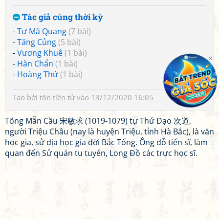
Tác giả cùng thời kỳ
-
Tư Mã Quang
(7 bài)
-
Tăng Củng
(5 bài)
-
Vương Khuê
(1 bài)
-
Hàn Chẩn
(1 bài)
-
Hoàng Thứ
(1 bài)
Tạo bởi
tôn tiền tử
vào 13/12/2020 16:05
Tống Mẫn Cầu 宋敏求 (1019-1079) tự Thứ Đạo 次道,
người Triệu Châu (nay là huyện Triệu, tỉnh Hà Bắc), là văn
học gia, sử địa học gia đời Bắc Tống. Ông đỗ tiến sĩ, làm
quan đến Sử quán tu tuyển, Long Đồ các trực học sĩ.