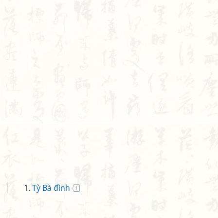
Tỳ Bà đình
1