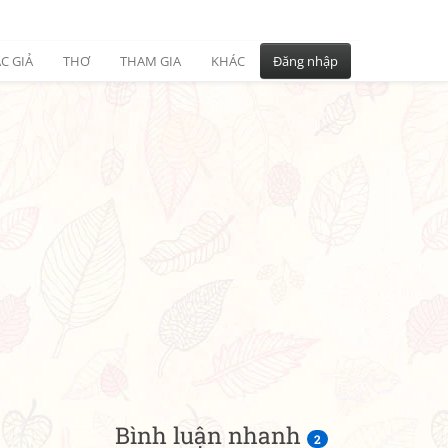
C GIẢ
THƠ
THAM GIA
KHÁC
Đăng nhập
Bình luận nhanh
2