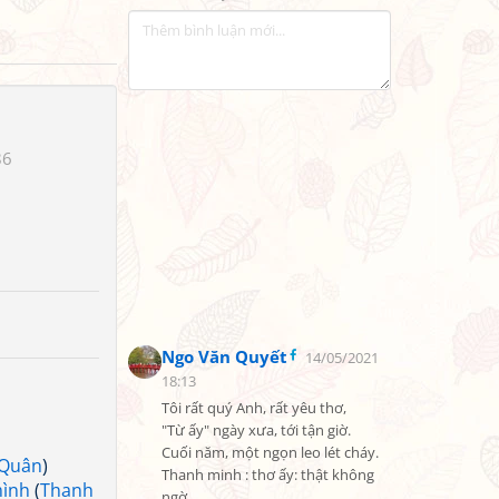
86
Ngo Văn Quyết
14/05/2021
18:13
Tôi rất quý Anh, rất yêu thơ,

"Từ ấy" ngày xưa, tới tận giờ.

Cuối năm, một ngọn leo lét cháy.

 Quân
)
Thanh minh : thơ ấy: thật không 
mình
(
Thanh
ngờ.
