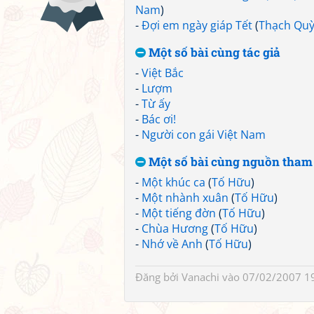
Nam
)
-
Đợi em ngày giáp Tết
(
Thạch Qu
Một số bài cùng tác giả
-
Việt Bắc
-
Lượm
-
Từ ấy
-
Bác ơi!
-
Người con gái Việt Nam
Một số bài cùng nguồn tham
-
Một khúc ca
(
Tố Hữu
)
-
Một nhành xuân
(
Tố Hữu
)
-
Một tiếng đờn
(
Tố Hữu
)
-
Chùa Hương
(
Tố Hữu
)
-
Nhớ về Anh
(
Tố Hữu
)
Đăng bởi
Vanachi
vào 07/02/2007 1