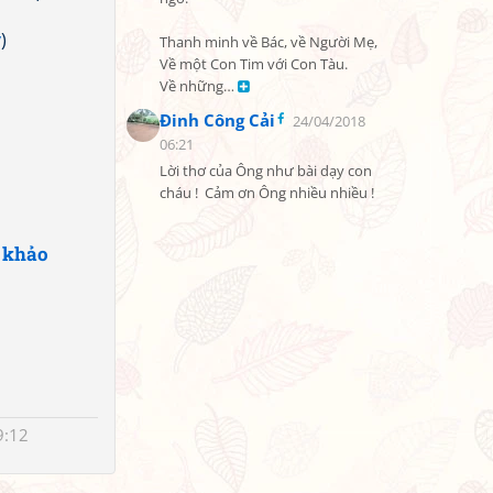
ỳ
)
Thanh minh về Bác, về Người Mẹ,

Về một Con Tim với Con Tàu.

Về những… 
Đinh Công Cải
24/04/2018
06:21
Lời thơ của Ông như bài dạy con 
cháu !  Cảm ơn Ông nhiều nhiều !
 khảo
9:12