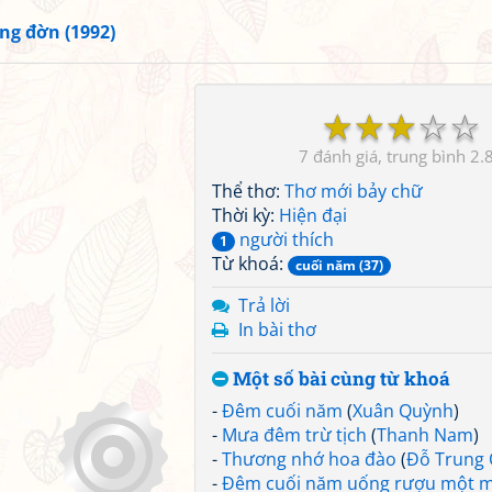
ng đờn (1992)
☆
☆
☆
☆
☆
7
2.
Thể thơ:
Thơ mới bảy chữ
Thời kỳ:
Hiện đại
người thích
1
Từ khoá:
cuối năm (37)
Trả lời
In bài thơ
Một số bài cùng từ khoá
-
Đêm cuối năm
(
Xuân Quỳnh
)
-
Mưa đêm trừ tịch
(
Thanh Nam
)
-
Thương nhớ hoa đào
(
Đỗ Trung
-
Đêm cuối năm uống rượu một 