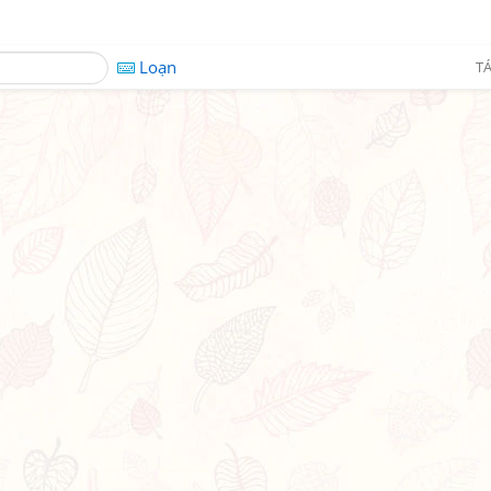
Loạn
TÁ