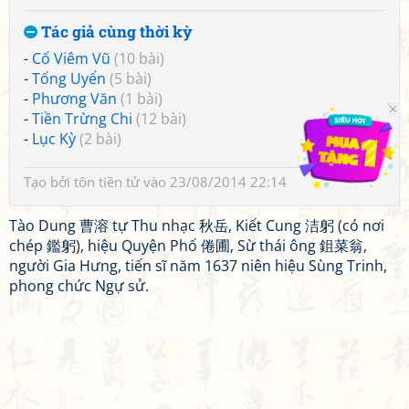
Tác giả cùng thời kỳ
-
Cố Viêm Vũ
(10 bài)
-
Tống Uyển
(5 bài)
-
Phương Văn
(1 bài)
-
Tiền Trừng Chi
(12 bài)
-
Lục Kỳ
(2 bài)
Tạo bởi
tôn tiền tử
vào 23/08/2014 22:14
Tào Dung 曹溶 tự Thu nhạc 秋岳, Kiết Cung 洁躬 (có nơi
chép 鑑躬), hiệu Quyện Phố 倦圃, Sừ thái ông 鉏菜翁,
người Gia Hưng, tiến sĩ năm 1637 niên hiệu Sùng Trinh,
phong chức Ngự sử.