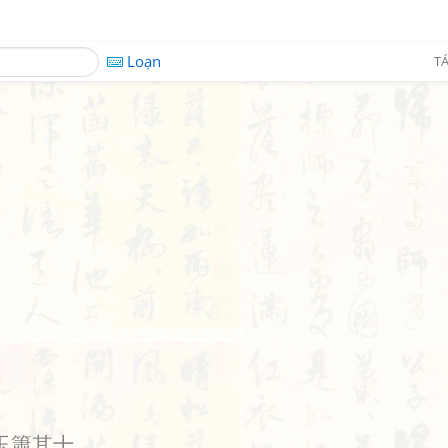
Loạn
TÁ
玉簫其十