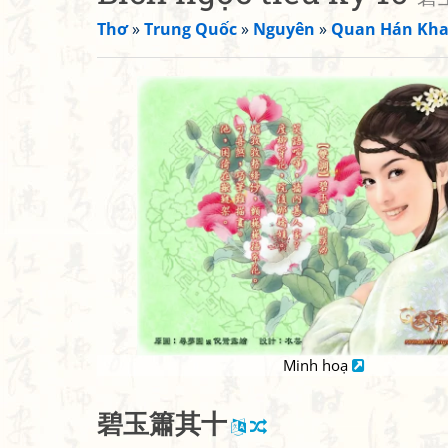
Thơ
»
Trung Quốc
»
Nguyên
»
Quan Hán Kh
Minh hoạ
碧
玉
簫
其
十