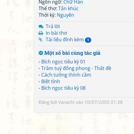
Ngôn ngữ:
Chữ Hán
Thể thơ:
Tản khúc
Thời kỳ:
Nguyên
Trả lời
In bài thơ
Tài liệu đính kèm
1
Một số bài cùng tác giả
-
Bích ngọc tiêu kỳ 01
-
Trầm tuý đông phong - Thất đề
-
Cách tường thính cầm
-
Biệt tình
-
Bích ngọc tiêu kỳ 08
Đăng bởi
Vanachi
vào 10/07/2005 01:38