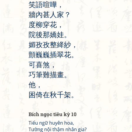
笑
語
喧
嘩
，
牆
內
甚
人
家
？
度
柳
穿
花
，
院
後
那
嬌
娃
。
媚
孜
孜
整
絳
紗
，
顫
巍
巍
插
翠
花
。
可
喜
煞
，
巧
筆
難
描
畫
。
他
，
困
倚
在
秋
千
架
。
Bích ngọc tiêu kỳ 10
Tiếu ngữ huyên hoa,
Tường nội thậm nhân gia?