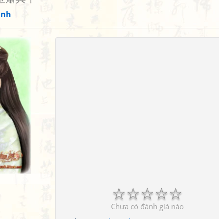
anh
☆
☆
☆
☆
☆
Chưa có đánh giá nào