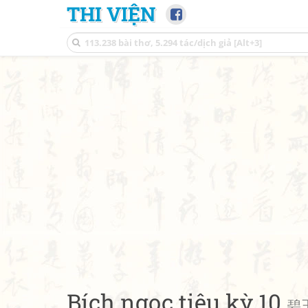
THI VIỆN
Bích ngọc tiêu kỳ 10
碧