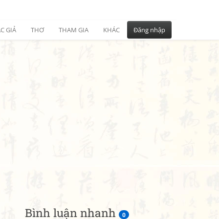
C GIẢ
THƠ
THAM GIA
KHÁC
Đăng nhập
Bình luận nhanh
0