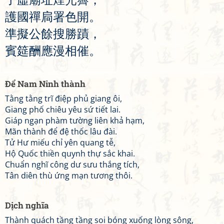
護
國
禪
扃
署
色
開
。
準
擬
公
餘
搜
勝
蹟
，
賓
筵
酬
應
漫
相
催
。
Để Nam Ninh thành
Tằng tằng trĩ điệp phủ giang ôi,
Giang phố chiêu yêu sứ tiết lai.
Giáp ngạn phàm tường liên khả hạm,
Mãn thành để đệ thốc lâu đài.
Tử Hư miếu chỉ yên quang tễ,
Hộ Quốc thiền quynh thự sắc khai.
Chuẩn nghĩ công dư sưu thắng tích,
Tân diên thù ứng mạn tương thôi.
Dịch nghĩa
Thành quách tầng tầng soi bóng xuống lòng sông,