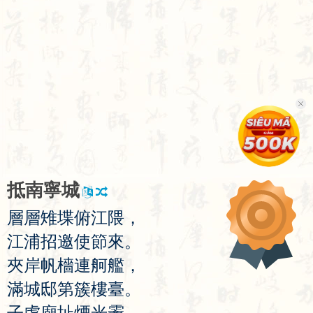
抵
南
寧
城
層
層
雉
堞
俯
江
隈
，
江
浦
招
邀
使
節
來
。
夾
岸
帆
檣
連
舸
艦
，
滿
城
邸
第
簇
樓
臺
。
子
虛
廟
址
煙
光
霽
，