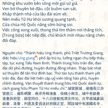
Những khu vườn bên sông mời gọi sứ giả.
Ven bờ thuyền bè đậu, cột buồm san sát,
Khắp thành nhà cửa lâu đài xúm xít.
Nền miếu Tử Hư khói sương quang tạnh,
Cửa chùa Hộ Quốc nắng sớm bừng soi.
Việc công xong xuôi, thong thả tìm thăm nơi thắng tích,
[Trong bữa] tiệc tiếp đãi, chủ khách mời nhau nâng chén
đối đáp.
Nguyên chú: “Thành hiệu Ung thành, phủ Triệt Trường Giang,
diệc hiệu
Ung giang
; phố ấp trù tụ, lưỡng ngạn chu tiếp thấu
tập, tục xưng Tiểu Nam Kinh. Thành trung hữu trấn đài, đạo
đài dữ phủ đường, huyện đường đồng nhậm. Thập bát nhật
sứ thuyền để tân thứ đình bạc. Thứ tảo tựu thành tham yết
trấn đài, đạo đài liệt hiến cập uỷ viên tống hảo phủ, huyện
chính đường. Văn thuyết thành trung hữu Hộ Quốc danh tự,
cách giang hữu Phạm Tử Hư miếu chỉ.” 城號邕城，俯徹長江亦
號邕江，庯邑稠聚，兩岸舟楫湊集，俗稱小南京。城中有鎮臺，
道臺與府堂，縣堂同任。十八日使船抵津次停泊。次早就城參謁
鎮臺，道臺，列憲及委員送好府縣正堂。聞說城中有護國名寺，