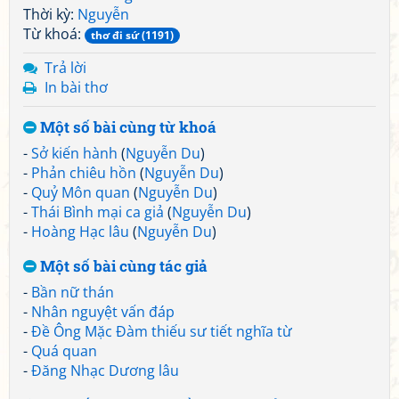
Thời kỳ:
Nguyễn
Từ khoá:
thơ đi sứ (1191)
Trả lời
In bài thơ
Một số bài cùng từ khoá
-
Sở kiến hành
(
Nguyễn Du
)
-
Phản chiêu hồn
(
Nguyễn Du
)
-
Quỷ Môn quan
(
Nguyễn Du
)
-
Thái Bình mại ca giả
(
Nguyễn Du
)
-
Hoàng Hạc lâu
(
Nguyễn Du
)
Một số bài cùng tác giả
-
Bần nữ thán
-
Nhân nguyệt vấn đáp
-
Đề Ông Mặc Đàm thiếu sư tiết nghĩa từ
-
Quá quan
-
Đăng Nhạc Dương lâu