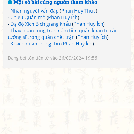
Một số bài cùng nguồn tham khảo
-
Nhân nguyệt vấn đáp
(
Phan Huy Thực
)
-
Chiêu Quân mộ
(
Phan Huy Ích
)
-
Dạ độ Xích Bích giang khẩu
(
Phan Huy Ích
)
-
Thay quan tổng trấn nắm tiền quân khao tế các
tướng sĩ trong quân chết trận
(
Phan Huy Ích
)
-
Khách quán trung thu
(
Phan Huy Ích
)
Đăng bởi
tôn tiền tử
vào 26/09/2024 19:56