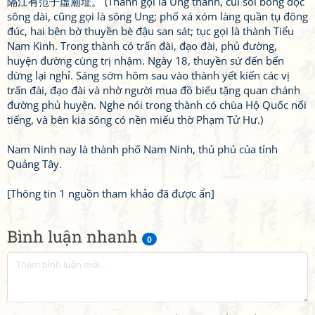
隔江有笵子虛廟址。 (Thành gọi là Ung thành, cúi soi bóng dọc
sông dài, cũng gọi là sông Ung; phố xá xóm làng quần tụ đông
đúc, hai bên bờ thuyền bè đậu san sát; tục gọi là thành Tiểu
Nam Kinh. Trong thành có trấn đài, đạo đài, phủ đường,
huyện đường cùng trị nhậm. Ngày 18, thuyền sứ đến bến
dừng lại nghỉ. Sáng sớm hôm sau vào thành yết kiến các vị
trấn đài, đạo đài và nhờ người mua đồ biếu tặng quan chánh
đường phủ huyện. Nghe nói trong thành có chùa Hộ Quốc nổi
tiếng, và bên kia sông có nền miếu thờ Phạm Tử Hư.)
Nam Ninh nay là thành phố Nam Ninh, thủ phủ của tỉnh
Quảng Tây.
[Thông tin 1 nguồn tham khảo đã được ẩn]
Bình luận nhanh
0