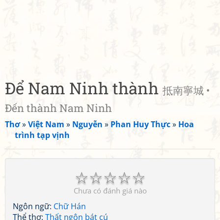
Để Nam Ninh thành
抵南寧城 •
Đến thành Nam Ninh
Thơ
»
Việt Nam
»
Nguyễn
»
Phan Huy Thực
»
Hoa
trình tạp vịnh
☆
☆
☆
☆
☆
Chưa có đánh giá nào
Ngôn ngữ:
Chữ Hán
Thể thơ:
Thất ngôn bát cú