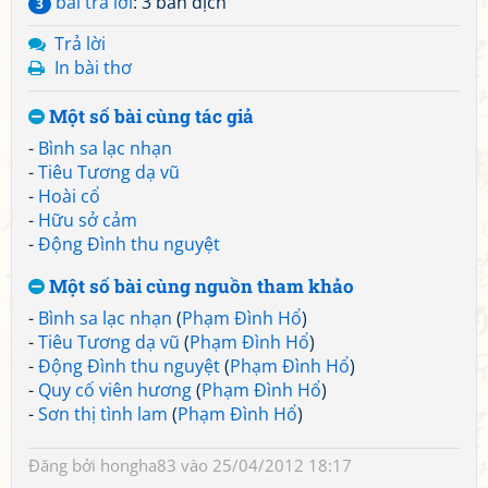
bài trả lời
: 3 bản dịch
3
Trả lời
In bài thơ
Một số bài cùng tác giả
-
Bình sa lạc nhạn
-
Tiêu Tương dạ vũ
-
Hoài cổ
-
Hữu sở cảm
-
Động Đình thu nguyệt
Một số bài cùng nguồn tham khảo
-
Bình sa lạc nhạn
(
Phạm Đình Hổ
)
-
Tiêu Tương dạ vũ
(
Phạm Đình Hổ
)
-
Động Đình thu nguyệt
(
Phạm Đình Hổ
)
-
Quy cố viên hương
(
Phạm Đình Hổ
)
-
Sơn thị tình lam
(
Phạm Đình Hổ
)
Đăng bởi
hongha83
vào 25/04/2012 18:17