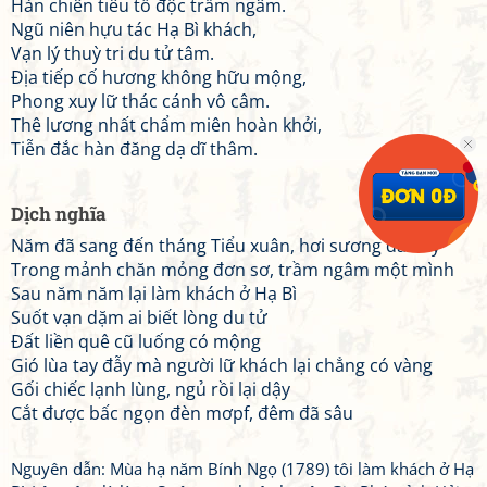
Hàn chiên tiêu tố độc trầm ngâm.
Ngũ niên hựu tác Hạ Bì khách,
Vạn lý thuỳ tri du tử tâm.
Địa tiếp cố hương không hữu mộng,
Phong xuy lữ thác cánh vô câm.
Thê lương nhất chẩm miên hoàn khởi,
Tiễn đắc hàn đăng dạ dĩ thâm.
Dịch nghĩa
Năm đã sang đến tháng Tiểu xuân, hơi sương đã dày
Trong mảnh chăn mỏng đơn sơ, trầm ngâm một mình
Sau năm năm lại làm khách ở Hạ Bì
Suốt vạn dặm ai biết lòng du tử
Đất liền quê cũ luống có mộng
Gió lùa tay đẫy mà người lữ khách lại chẳng có vàng
Gối chiếc lạnh lùng, ngủ rồi lại dậy
Cắt được bấc ngọn đèn mơpf, đêm đã sâu
Nguyên dẫn: Mùa hạ năm Bính Ngọ (1789) tôi làm khách ở Hạ