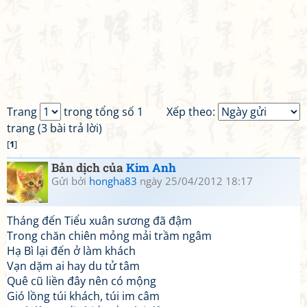
Trang
trong tổng số 1
Xếp theo:
trang (3 bài trả lời)
[
1
]
Bản dịch của
Kim Anh
Gửi bởi
hongha83
ngày 25/04/2012 18:17
Tháng đến Tiểu xuân sương đã đậm
Trong chăn chiên mỏng mải trầm ngâm
Hạ Bì lại đến ở làm khách
Vạn dặm ai hay du tử tâm
Quê cũ liền đây nên có mộng
Gió lồng túi khách, túi im câm