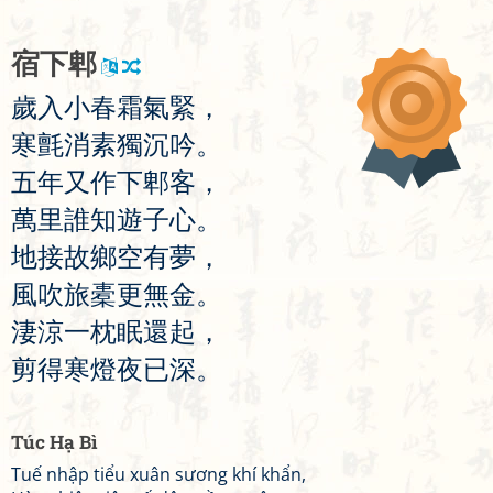
宿
下
郫
歲
入
小
春
霜
氣
緊
，
寒
氈
消
素
獨
沉
吟
。
五
年
又
作
下
郫
客
，
萬
里
誰
知
遊
子
心
。
地
接
故
鄉
空
有
夢
，
風
吹
旅
橐
更
無
金
。
淒
涼
一
枕
眠
還
起
，
剪
得
寒
燈
夜
已
深
。
Túc Hạ Bì
Tuế nhập tiểu xuân sương khí khẩn,