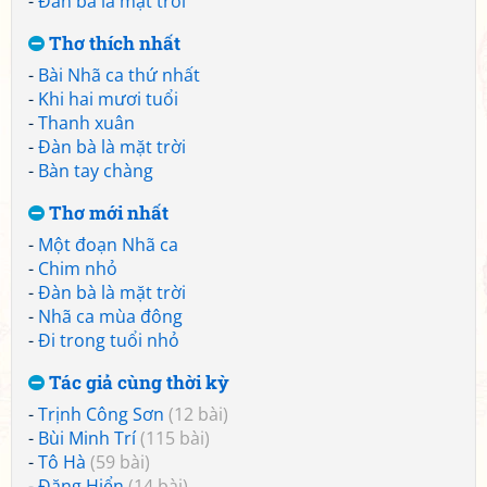
-
Đàn bà là mặt trời
Thơ thích nhất
-
Bài Nhã ca thứ nhất
-
Khi hai mươi tuổi
-
Thanh xuân
-
Đàn bà là mặt trời
-
Bàn tay chàng
Thơ mới nhất
-
Một đoạn Nhã ca
-
Chim nhỏ
-
Đàn bà là mặt trời
-
Nhã ca mùa đông
-
Đi trong tuổi nhỏ
Tác giả cùng thời kỳ
-
Trịnh Công Sơn
(12 bài)
-
Bùi Minh Trí
(115 bài)
-
Tô Hà
(59 bài)
-
Đặng Hiển
(14 bài)