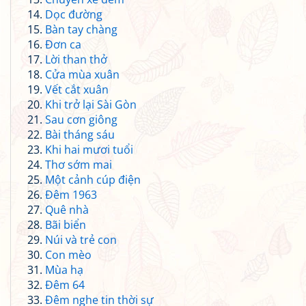
Dọc đường
Bàn tay chàng
Đơn ca
Lời than thở
Cửa mùa xuân
Vết cắt xuân
Khi trở lại Sài Gòn
Sau cơn giông
Bài tháng sáu
Khi hai mươi tuổi
Thơ sớm mai
Một cảnh cúp điện
Đêm 1963
Quê nhà
Bãi biển
Núi và trẻ con
Con mèo
Mùa hạ
Đêm 64
Đêm nghe tin thời sự