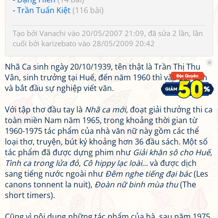
-
Trần Tuấn Kiệt
(116 bài)
Tạo bởi
Vanachi
vào 20/05/2007 21:09, đã sửa 2 lần, lần
cuối bởi
karizebato
vào 28/05/2009 20:42
Nhã Ca sinh ngày 20/10/1939, tên thật là Trần Thị Thu
Vân, sinh trưởng tại Huế, đến năm 1960 thì vào Sài Gòn
và bắt đầu sự nghiệp viết văn.
Với tập thơ đầu tay là
Nhã ca mới
, đoạt giải thưởng thi ca
toàn miền Nam năm 1965, trong khoảng thời gian từ
1960-1975 tác phẩm của nhà văn nữ này gồm các thể
loại thơ, truyện, bút ký khoảng hơn 36 đầu sách. Một số
tác phẩm đã được dựng phim như
Giải khăn sô cho Huế
,
Tình ca trong lửa đỏ
,
Cô hippy lạc loài
... và được dịch
sang tiếng nước ngoài như
Đêm nghe tiếng đại bác
(Les
canons tonnent la nuit),
Đoàn nữ binh mùa thu
(The
short timers).
Cũng vì nội dung những tác phẩm của bà, sau năm 1975,