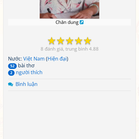
Chân dung
☆
☆
☆
☆
☆
8
4.88
Nước:
Việt Nam
(
Hiện đại
)
bài thơ
52
người thích
2
Bình luận