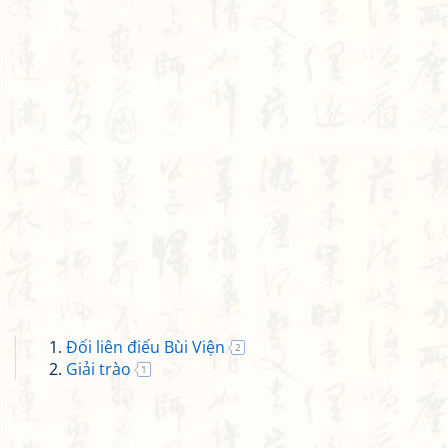
Đối liên điếu Bùi Viện
2
Giải trào
1