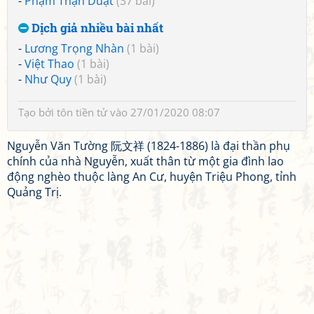
-
Phạm Thận Duật
(37 bài)
Dịch giả nhiều bài nhất
-
Lương Trọng Nhàn
(1 bài)
-
Việt Thao
(1 bài)
-
Như Quy
(1 bài)
Tạo bởi
tôn tiền tử
vào 27/01/2020 08:07
Nguyễn Văn Tường 阮文祥 (1824-1886) là đại thần phụ
chính của nhà Nguyễn, xuất thân từ một gia đình lao
động nghèo thuộc làng An Cư, huyện Triệu Phong, tỉnh
Quảng Trị.