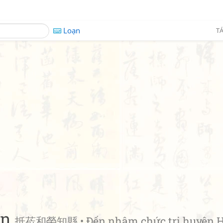
Loạn
TÁ
ện
抵莅和榮知縣 • Đến nhậm chức tri huyện 