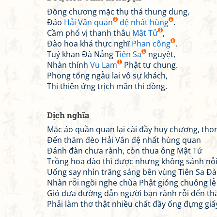
Đồng chương mặc thụ thả thung dung,
Đáo
Hải Vân quan
đệ nhất hùng
.
Cầm phổ vị thanh thâu
Mật Tử
,
Đào hoa khả thực nghĩ
Phan công
.
Tuý khan Đà Nẵng
Tiên Sa
nguyệt,
Nhàn thính
Vu Lam
Phật tự chung.
Phong tống ngẫu lai vô sự khách,
Thi thiên ứng trịch mãn thi đồng.
Dịch nghĩa
Mặc áo quần quan lại cài đầy huy chương, thon
Đến thăm đèo Hải Vân đệ nhất hùng quan
Đánh đàn chưa rành, còn thua ông Mật Tử
Trồng hoa đào thì được nhưng không sánh nỗi
Uống say nhìn trăng sáng bên vùng Tiên Sa Đ
Nhàn rỗi ngồi nghe chùa Phật gióng chuông lễ
Gió đưa đường dẫn người bạn rãnh rỗi đến t
Phải làm thơ thật nhiều chất đầy ống đựng giấ