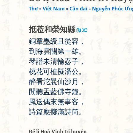
Thơ
»
Việt Nam
»
Cận đại
»
Nguyễn Phúc Ưn
抵
莅
和
榮
知
縣
銅
章
墨
綬
且
從
容
，
到
海
雲
關
第
一
雄
。
琴
譜
未
清
輸
宓
子
，
桃
花
可
植
擬
潘
公
。
醉
看
沱
曩
仙
沙
月
，
閒
聽
盂
藍
佛
寺
鐘
。
風
送
偶
來
無
事
客
，
詩
篇
應
擲
滿
詩
筒
。
Để lị Hoà Vinh tri huyện