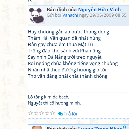
Bản dịch của
Nguyễn Hữu Vinh
Gửi bởi
Vanachi
ngày 29/05/2009 08:55
Huy chương gắn áo bước thong dong
Thăm Hải Vân quan đệ nhất hùng
Đàn gảy chưa êm thua Mật Tử
Trồng đào khó sánh với Phan ông
Say nhìn Đà Nẵng trời treo nguyệt
Rỗi ngóng chùa không tiếng vọng chuông
Nhàn nhã theo đường hương gió tới
Thơ văn đáng phải chất thành chồng
Lộ tòng kim dạ bạch,
Nguyệt thị cố hương minh.
☆
☆
☆
☆
☆
Trả lời
Bản dịch của
Lương Trọng Nhàn