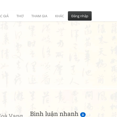
C GIẢ
THƠ
THAM GIA
KHÁC
Đăng nhập
Bình luận nhanh
Hoà Vang
0