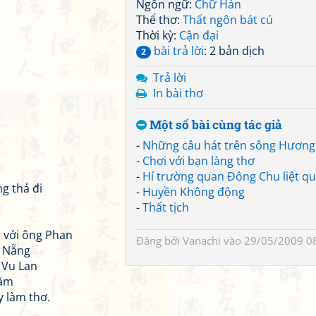
Ngôn ngữ:
Chữ Hán
Thể thơ:
Thất ngôn bát cú
Thời kỳ:
Cận đại
bài trả lời
: 2 bản dịch
2
Trả lời
In bài thơ
Một số bài cùng tác giả
-
Những câu hát trên sông Hương
-
Chơi với bạn làng thơ
-
Hí trường quan Đông Chu liệt qu
g thả đi
-
Huyền Không động
-
Thất tịch
 với ông Phan
Đăng bởi
Vanachi
vào 29/05/2009 0
à Nẵng
 Vu Lan
hăm
y làm thơ.