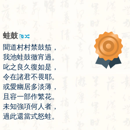
蛙
鼓
聞
道
村
村
禁
鼓
笳
，
我
池
蛙
鼓
徹
宵
過
。
叱
之
良
久
復
如
是
，
令
在
諸
君
不
畏
耶
。
或
愛
幽
居
多
淡
薄
，
且
容
一
部
作
繁
花
。
未
知
強
項
何
人
者
，
過
此
還
當
式
怒
蛙
。