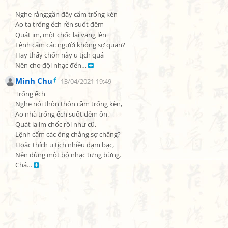
Nghe rằng:gần đây cấm trống kèn

Ao ta trống ếch rền suốt đêm

Quát im, một chốc lại vang lên

Lệnh cấm các người không sợ quan?

Hay thấy chốn này u tịch quá

Nên cho đội nhạc đến… 
Minh Chu
13/04/2021 19:49
Trống ếch

Nghe nói thôn thôn cầm trống kèn,

Ao nhà trống ếch suốt đêm ồn.

Quát la im chốc rồi như cũ,

Lệnh cấm các ông chẳng sợ chăng?

Hoặc thích u tịch nhiều đạm bạc,

Nên dùng một bộ nhạc tưng bừng.

Chả… 