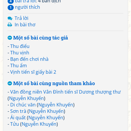
bài trả lời
: 4 bản dịch
4
người thích
1
Trả lời
In bài thơ
Một số bài cùng tác giả
-
Thu điếu
-
Thu vịnh
-
Bạn đến chơi nhà
-
Thu ẩm
-
Vịnh tiến sĩ giấy bài 2
Một số bài cùng nguồn tham khảo
-
Vãn đồng niên Vân Đình tiến sĩ Dương thượng thư
(
Nguyễn Khuyến
)
-
Di chúc văn
(
Nguyễn Khuyến
)
-
Sơn trà
(
Nguyễn Khuyến
)
-
Ái quất
(
Nguyễn Khuyến
)
-
Tửu
(
Nguyễn Khuyến
)