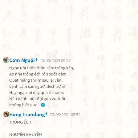
Cơm Nguội
15/05/2023 09:57
Nghe nói thôn thôn cấm trống kèn,

Ao nhà trống ếch rộn suốt đêm.

Quát mắng thì im sau lại vẫn,

Lệnh cấm các ngươi đếch sợ à!

Hay ngại nơi đây quá tẻ buồn,

Nên dành một đội góp vui luôn.

Không biết qua… 
Hung Trandang
27/05/2021 05:52
TRỐNG ẾCH

NGUYỄN KHUYẾN
