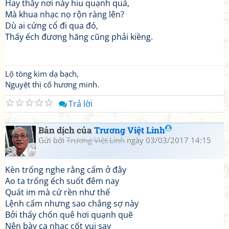
Hay thấy nơi này hiu quạnh quá,
Mà khua nhạc nọ rộn ràng lên?
Dù ai cứng cổ đi qua đó,
Thấy ếch đương hăng cũng phải kiềng.
Lộ tòng kim dạ bạch,
Nguyệt thị cố hương minh.
☆
☆
☆
☆
☆
Trả lời
Bản dịch của
Trương Việt Linh
Gửi bởi
Trương Việt Linh
ngày 03/03/2017 14:15
Kèn trống nghe rằng cấm ở đây
Ao ta trống ếch suốt đêm nay
Quát im mà cứ rền như thế
Lệnh cấm nhưng sao chẳng sợ này
Bởi thấy chốn quê hơi quạnh quẽ
Nên bày ca nhạc cốt vui say