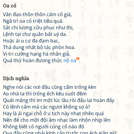
Oa cổ
Văn đạo thôn thôn cấm cổ già,
Ngã trì oa cổ triệt tiêu quá.
Sất chi lương cửu phục như thị,
Lệnh tại chư quân bất uý da.
Hoặc ái u cư đa đạm bạc,
Thả dung nhất bộ tác phồn hoa.
Vị tri cường hạng hà nhân giả,
Quá thử hoàn đương thức
nộ oa
.
Dịch nghĩa
Nghe nói các nơi đâu cũng cấm trống kèn
Ao nhà ta thì trống ếch kêu suốt đêm
Quát mắng thì im một lúc lâu rồi đâu lại hoàn đấy
Có lệnh cấm mà các ngươi không sợ à?
Hay là ái ngại chỗ ở u tịch này nhạt nhẽo quá
Nên để cho một đội âm nhạc làm nhộn nhịp lên
Không biết có người cúng cổ nào đó
Qua đây cũng phải kính cẩn trước con ếch giận giữ