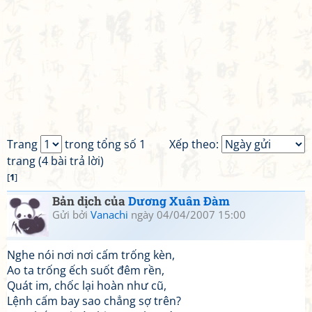
Trang
trong tổng số 1
Xếp theo:
trang (4 bài trả lời)
[
1
]
Bản dịch của
Dương Xuân Đàm
Gửi bởi
Vanachi
ngày 04/04/2007 15:00
Nghe nói nơi nơi cấm trống kèn,
Ao ta trống ếch suốt đêm rền,
Quát im, chốc lại hoàn như cũ,
Lệnh cấm bay sao chẳng sợ trên?