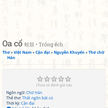
Oa cổ
蛙鼓 • Trống ếch
Thơ
»
Việt Nam
»
Cận đại
»
Nguyễn Khuyến
»
Thơ chữ
Hán
☆
☆
☆
☆
☆
Chưa có đánh giá nào
Ngôn ngữ:
Chữ Hán
Thể thơ:
Thất ngôn bát cú
Thời kỳ:
Cận đại