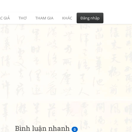
C GIẢ
THƠ
THAM GIA
KHÁC
Đăng nhập
Bình luận nhanh
0