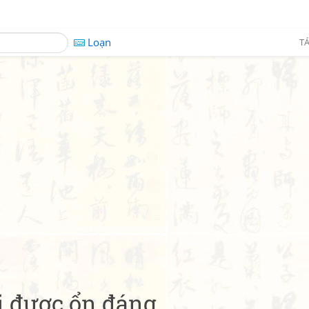
Loạn
TÁ
i được ổn đáng