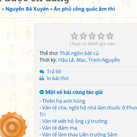
n
»
Nguyễn Bá Xuyến
»
Án phủ công quốc âm thi
☆
☆
☆
☆
☆
Chưa có đánh giá nào
Thể thơ:
Thất ngôn bát cú
Thời kỳ:
Hậu Lê, Mạc, Trịnh-Nguyễn
Trả lời
In bài thơ
Một số bài cùng tác giả
-
Thiên hạ anh hùng
-
Văn tế cha, nghĩ hộ nhà làm thuốc ở Ph
Tri
-
Văn tế viết hộ ông Lý trưởng
-
Văn tế đám ma
-
Văn tế làm thay Liên trưởng Sâm