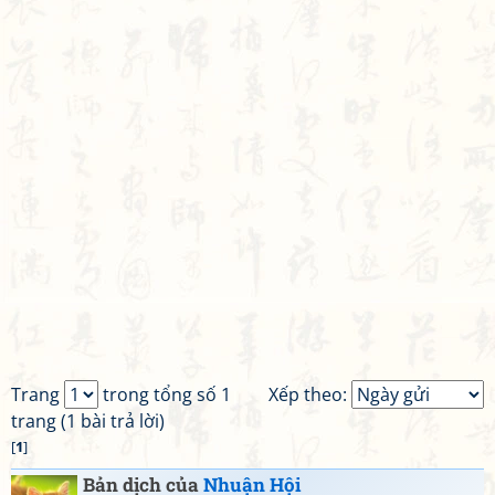
Trang
trong tổng số 1
Xếp theo:
trang (1 bài trả lời)
[
1
]
Bản dịch của
Nhuận Hội