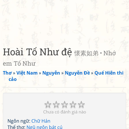
Hoài Tố Như đệ
懷素如弟 • Nhớ
em Tố Như
Thơ
»
Việt Nam
»
Nguyễn
»
Nguyễn Đề
»
Quế Hiên thi
cảo
☆
☆
☆
☆
☆
Chưa có đánh giá nào
Ngôn ngữ:
Chữ Hán
Thể thơ:
Ngũ ngôn bát cú