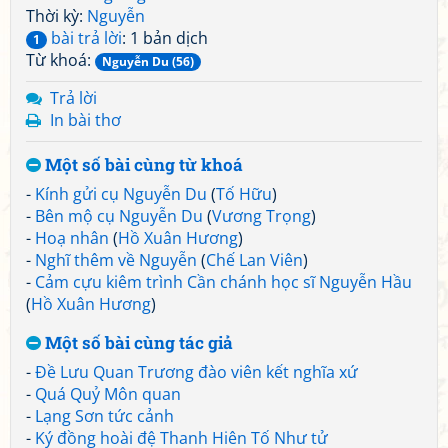
Thời kỳ:
Nguyễn
bài trả lời
: 1 bản dịch
1
Từ khoá:
Nguyễn Du (56)
Trả lời
In bài thơ
Một số bài cùng từ khoá
-
Kính gửi cụ Nguyễn Du
(
Tố Hữu
)
-
Bên mộ cụ Nguyễn Du
(
Vương Trọng
)
-
Hoạ nhân
(
Hồ Xuân Hương
)
-
Nghĩ thêm về Nguyễn
(
Chế Lan Viên
)
-
Cảm cựu kiêm trình Cần chánh học sĩ Nguyễn Hầu
(
Hồ Xuân Hương
)
Một số bài cùng tác giả
-
Đề Lưu Quan Trương đào viên kết nghĩa xứ
-
Quá Quỷ Môn quan
-
Lạng Sơn tức cảnh
-
Ký đồng hoài đệ Thanh Hiên Tố Như tử