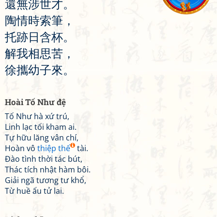
還
無
涉
世
才
。
陶
情
時
索
筆
，
托
跡
日
含
杯
。
解
我
相
思
苦
，
徐
攜
幼
子
來
。
Hoài Tố Như đệ
Tố Như hà xứ trú,
Linh lạc tối kham ai.
Tự hữu lăng vân chí,
Hoàn vô
thiệp thế
tài.
Đào tình thời tác bút,
Thác tích nhật hàm bôi.
Giải ngã tương tư khổ,
Từ huề ấu tử lai.