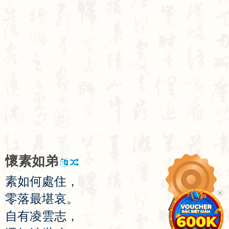
懷
素
如
弟
素
如
何
處
住
，
零
落
最
堪
哀
。
自
有
凌
雲
志
，