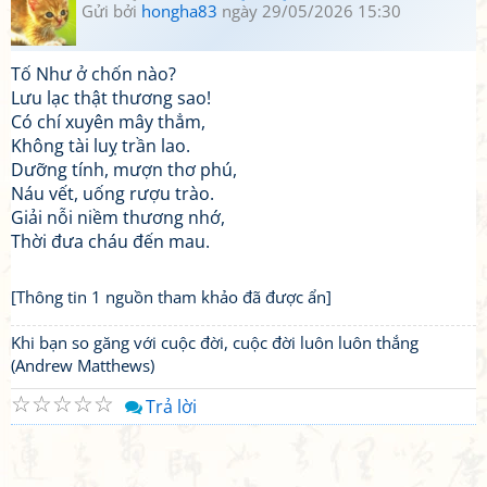
Gửi bởi
hongha83
ngày 29/05/2026 15:30
Tố Như ở chốn nào?
Lưu lạc thật thương sao!
Có chí xuyên mây thẳm,
Không tài luỵ trần lao.
Dưỡng tính, mượn thơ phú,
Náu vết, uống rượu trào.
Giải nỗi niềm thương nhớ,
Thời đưa cháu đến mau.
[Thông tin 1 nguồn tham khảo đã được ẩn]
Khi bạn so găng với cuộc đời, cuộc đời luôn luôn thắng
(Andrew Matthews)
☆
☆
☆
☆
☆
Trả lời