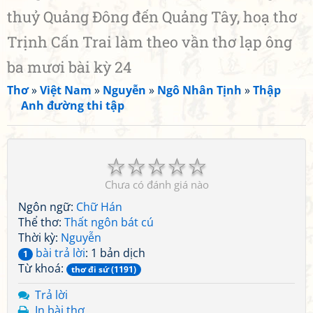
thuỷ Quảng Đông đến Quảng Tây, hoạ thơ
Trịnh Cấn Trai làm theo vần thơ lạp ông
ba mươi bài kỳ 24
Thơ
»
Việt Nam
»
Nguyễn
»
Ngô Nhân Tịnh
»
Thập
Anh đường thi tập
☆
☆
☆
☆
☆
Chưa có đánh giá nào
Ngôn ngữ:
Chữ Hán
Thể thơ:
Thất ngôn bát cú
Thời kỳ:
Nguyễn
bài trả lời
: 1 bản dịch
1
Từ khoá:
thơ đi sứ (1191)
Trả lời
In bài thơ