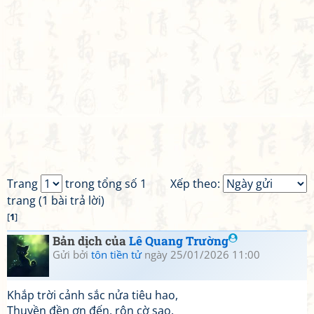
Trang
trong tổng số 1
Xếp theo:
trang (1 bài trả lời)
[
1
]
Bản dịch của
Lê Quang Trường
Gửi bởi
tôn tiền tử
ngày 25/01/2026 11:00
Khắp trời cảnh sắc nửa tiêu hao,
Thuyền đền ơn đến, rộn cờ sao.