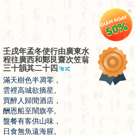
壬
戌
年
孟
冬
使
行
由
廣
東
水
程
往
廣
西
和
鄭
艮
齋
次
笠
翁
三
十
韻
其
二
十
四
滿
天
樹
色
半
凋
零
，
雲
裡
高
城
欲
摘
星
。
買
醉
人
歸
閒
酒
店
，
酬
恩
船
至
鬧
旗
亭
。
盤
餐
有
客
供
山
味
，
日
食
無
魚
遠
海
腥
。