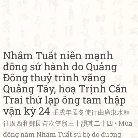
Nhâm Tuất niên mạnh
đông sứ hành do Quảng
Đông thuỷ trình vãng
Quảng Tây, hoạ Trịnh Cấn
Trai thứ lạp ông tam thập
vận kỳ 24
壬戌年孟冬使行由廣東水程
往廣西和鄭艮齋次笠翁三十韻其二十四 • Mùa
đông năm Nhâm Tuất sứ bộ do đường