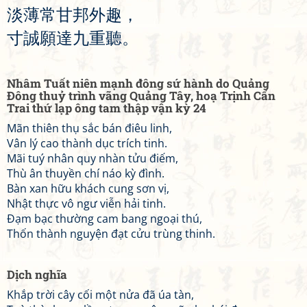
淡
薄
常
甘
邦
外
趣
，
寸
誠
願
達
九
重
聽
。
Nhâm Tuất niên mạnh đông sứ hành do Quảng
Đông thuỷ trình vãng Quảng Tây, hoạ Trịnh Cấn
Trai thứ lạp ông tam thập vận kỳ 24
Mãn thiên thụ sắc bán điêu linh,
Vân lý cao thành dục trích tinh.
Mãi tuý nhân quy nhàn tửu điếm,
Thù ân thuyền chí náo kỳ đình.
Bàn xan hữu khách cung sơn vị,
Nhật thực vô ngư viễn hải tinh.
Đạm bạc thường cam bang ngoại thú,
Thốn thành nguyện đạt cửu trùng thinh.
Dịch nghĩa
Khắp trời cây cối một nửa đã úa tàn,