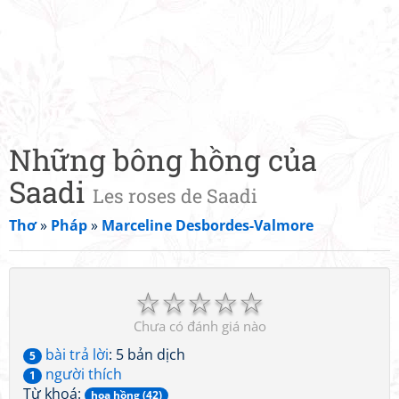
Những bông hồng của
Saadi
Les roses de Saadi
Thơ
»
Pháp
»
Marceline Desbordes-Valmore
☆
☆
☆
☆
☆
Chưa có đánh giá nào
bài trả lời
: 5 bản dịch
5
người thích
1
Từ khoá:
hoa hồng (42)