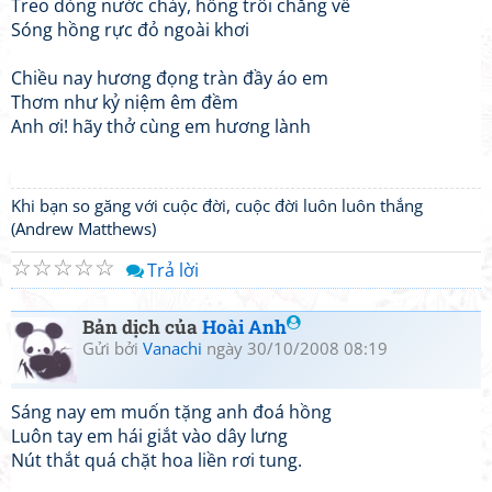
Treo dòng nước chảy, hồng trôi chẳng về
Sóng hồng rực đỏ ngoài khơi
Chiều nay hương đọng tràn đầy áo em
Thơm như kỷ niệm êm đềm
Anh ơi! hãy thở cùng em hương lành
Khi bạn so găng với cuộc đời, cuộc đời luôn luôn thắng
(Andrew Matthews)
☆
☆
☆
☆
☆
Trả lời
Bản dịch của
Hoài Anh
Gửi bởi
Vanachi
ngày 30/10/2008 08:19
Sáng nay em muốn tặng anh đoá hồng
Luôn tay em hái giắt vào dây lưng
Nút thắt quá chặt hoa liền rơi tung.