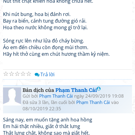
Nút thít chặt khiến hoa không chứa hết.
Khi nút bung, hoa bị đánh rơi.
Bay ra biển, cánh tung đường gió rải.
Hoa theo nước không mong gì trở lại.
Sóng rực lên như lửa đỏ cháy bừng.
Áo em đến chiều còn đọng mùi thơm.
Hãy hít thở cùng em chút hương thầm kỷ niệm.
☆
☆
☆
☆
☆
Trả lời
Bản dịch của
Phạm Thanh Cải
Gửi bởi
Phạm Thanh Cải
ngày 24/09/2019 19:08
Đã sửa 3 lần, lần cuối bởi
Phạm Thanh Cải
vào
08/10/2019 22:35
Sáng nay, em muốn tặng anh hoa hồng
Em hái thật nhiều, giắt ở thắt lưng
Thắt lưng chật, không sao mà giắt hết.