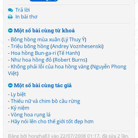
Trả lời
In bài thơ
Một số bài cùng từ khoá
-
Bông hồng mùa xuân
(
Lý Thuỵ Ý
)
-
Triệu bông hồng
(
Andrey Voznhesenski
)
-
Hoa hồng Bun-ga-ri
(
Tế Hanh
)
-
Như hoa hồng đỏ
(
Robert Burns
)
-
Không phải lỗi của hoa hồng vàng
(
Nguyễn Phong
Việt
)
Một số bài cùng tác giả
-
Ly biệt
-
Thiếu nữ và chim bồ câu rừng
-
Kỷ niệm
-
Vòng hoa rụng lá
-
Hãy nói lên cho thế giới tốt đẹp hơn
Đăng bởi
hongha83
vào 22/07/2008 01:17, đã sửa 2 lần,