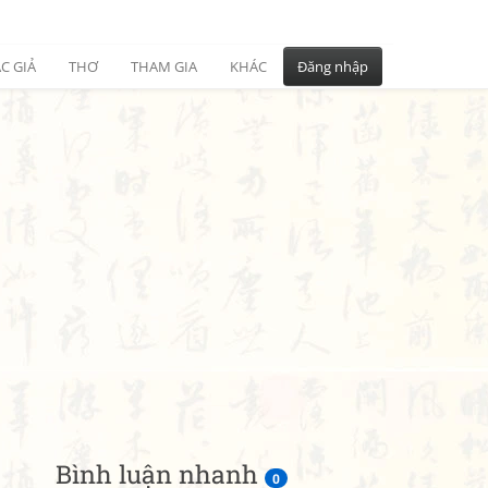
C GIẢ
THƠ
THAM GIA
KHÁC
Đăng nhập
Bình luận nhanh
0