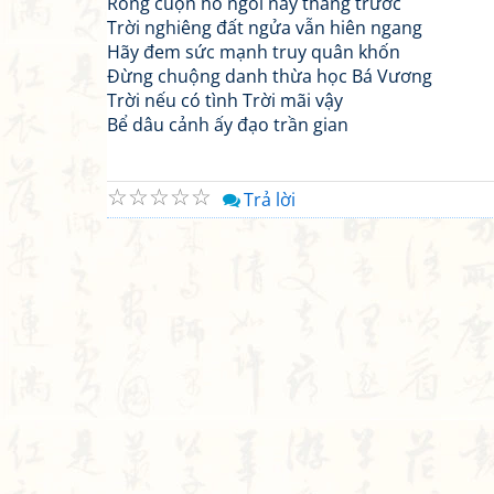
Rồng cuộn hổ ngồi nay thắng trước
Trời nghiêng đất ngửa vẫn hiên ngang
Hãy đem sức mạnh truy quân khốn
Đừng chuộng danh thừa học Bá Vương
Trời nếu có tình Trời mãi vậy
Bể dâu cảnh ấy đạo trần gian
☆
☆
☆
☆
☆
Trả lời