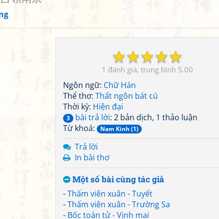
ng
☆
☆
☆
☆
☆
1
5.00
Ngôn ngữ:
Chữ Hán
Thể thơ:
Thất ngôn bát cú
Thời kỳ:
Hiện đại
bài trả lời
: 2 bản dịch, 1 thảo luận
3
Từ khoá:
Nam Kinh (1)
Trả lời
In bài thơ
Một số bài cùng tác giả
-
Thấm viên xuân - Tuyết
-
Thấm viên xuân - Trường Sa
-
Bốc toán tử - Vịnh mai