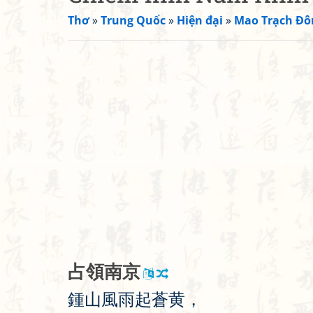
Thơ
»
Trung Quốc
»
Hiện đại
»
Mao Trạch Đô
占
領
南
京
鍾
山
風
雨
起
蒼
黄
，