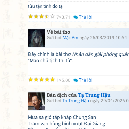
tửu tận tình do tại
☆
☆
☆
☆
☆
Trả lời
7
3.71
Về bài thơ
Gửi bởi
Mặc Am
ngày 26/03/2019 10:54
Đây chính là bài thơ
Nhân dân giải phóng quân
“Mao chủ tịch thi từ”.
☆
☆
☆
☆
☆
Trả lời
1
5.00
Bản dịch của
Tạ Trung Hậu
Gửi bởi
Tạ Trung Hậu
ngày 29/04/2026 0
Mưa sa gió táp khắp Chung San
Trăm vạn hùng binh vượt Đại Giang