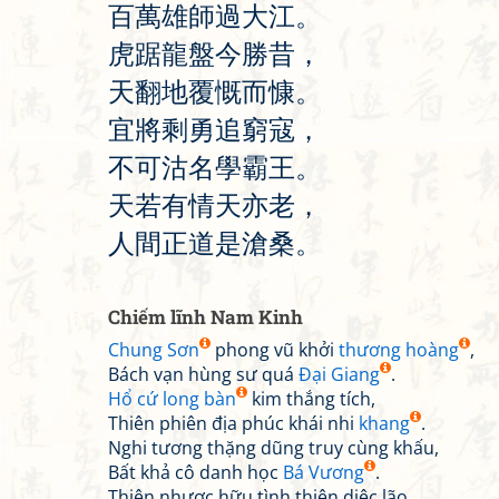
百
萬
雄
師
過
大
江
。
虎
踞
龍
盤
今
勝
昔
，
天
翻
地
覆
慨
而
慷
。
宜
將
剩
勇
追
窮
寇
，
不
可
沽
名
學
霸
王
。
天
若
有
情
天
亦
老
，
人
間
正
道
是
滄
桑
。
Chiếm lĩnh Nam Kinh
Chung Sơn
phong vũ khởi
thương hoàng
,
Bách vạn hùng sư quá
Đại Giang
.
Hổ cứ long bàn
kim thắng tích,
Thiên phiên địa phúc khái nhi
khang
.
Nghi tương thặng dũng truy cùng khấu,
Bất khả cô danh học
Bá Vương
.
Thiên nhược hữu tình thiên diệc lão,