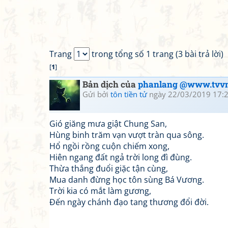
Trang
trong tổng số 1 trang (3 bài trả lời)
[
1
]
Bản dịch của
phanlang @www.tvvn
Gửi bởi
tôn tiền tử
ngày 22/03/2019 17:
Gió giăng mưa giật Chung San,
Hùng binh trăm vạn vượt tràn qua sông.
Hổ ngồi rồng cuộn chiếm xong,
Hiên ngang đất ngả trời long đì đùng.
Thừa thắng đuổi giặc tận cùng,
Mua danh đừng học tôn sùng Bá Vương.
Trời kia có mắt làm gương,
Đến ngày chánh đạo tang thương đổi đời.