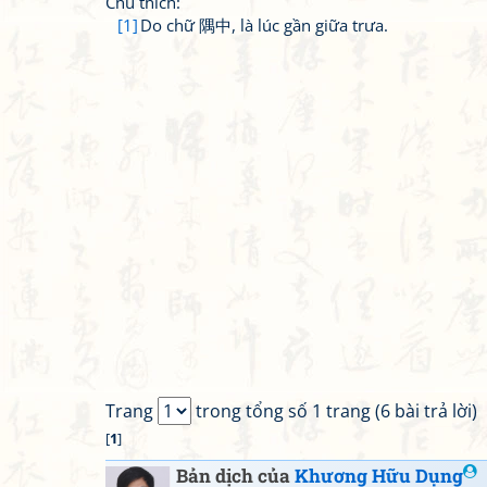
Chú thích:
[1]
Do chữ 隅中, là lúc gần giữa trưa.
Trang
trong tổng số 1 trang (6 bài trả lời)
[
1
]
Bản dịch của
Khương Hữu Dụng