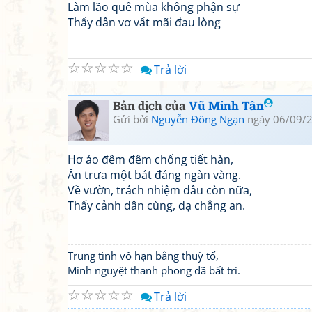
Làm lão quê mùa không phận sự
Thấy dân vơ vất mãi đau lòng
☆
☆
☆
☆
☆
Trả lời
Bản dịch của
Vũ Minh Tân
Gửi bởi
Nguyễn Đông Ngạn
ngày 06/09/2
Hơ áo đêm đêm chống tiết hàn,
Ăn trưa một bát đáng ngàn vàng.
Về vườn, trách nhiệm đâu còn nữa,
Thấy cảnh dân cùng, dạ chẳng an.
Trung tình vô hạn bằng thuỳ tố,
Minh nguyệt thanh phong dã bất tri.
☆
☆
☆
☆
☆
Trả lời