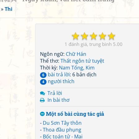
»
Thi
☆
☆
☆
☆
☆
1
5.00
Ngôn ngữ:
Chữ Hán
Thể thơ:
Thất ngôn tứ tuyệt
Thời kỳ:
Nam Tống, Kim
bài trả lời
: 6 bản dịch
6
người thích
4
Trả lời
In bài thơ
Một số bài cùng tác giả
-
Du Sơn Tây thôn
-
Thoa đầu phụng
-
Bốc toán tử - Mai