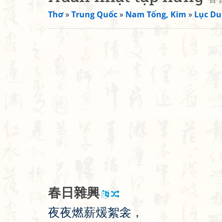
Thơ
»
Trung Quốc
»
Nam Tống, Kim
»
Lục Du
春
日
雜
興
夜
夜
燃
薪
煖
絮
衾
，