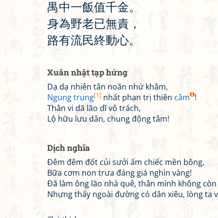
禺
中
一
飯
值
千
金
。
身
為
野
老
已
無
責
，
路
有
流
民
終
動
心
。
Xuân nhật tạp hứng
Dạ dạ nhiên tân noãn nhứ khâm,
[1]
Ngung trung
nhất phạn trị thiên
câm
!
Thân vi dã lão dĩ vô trách,
Lộ hữu lưu dân, chung động tâm!
Dịch nghĩa
Đêm đêm đốt củi sưởi ấm chiếc mền bông,
Bữa cơm non trưa đáng giá nghìn vàng!
Đã làm ông lão nhà quê, thân mình không còn 
Nhưng thấy ngoài đường có dân xiêu, lòng ta 