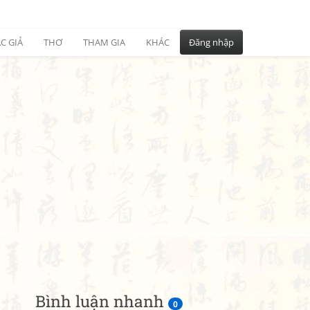
C GIẢ
THƠ
THAM GIA
KHÁC
Đăng nhập
Bình luận nhanh
0