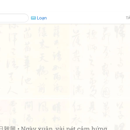
Loạn
TÁ
雜興 • Ngày xuân, vài nét cảm hứng