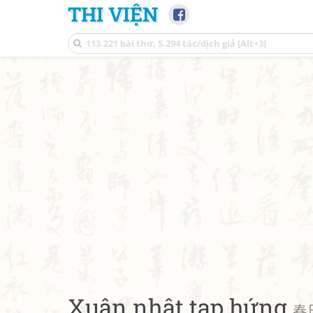
THI VIỆN
Xuân nhật tạp hứng
春日