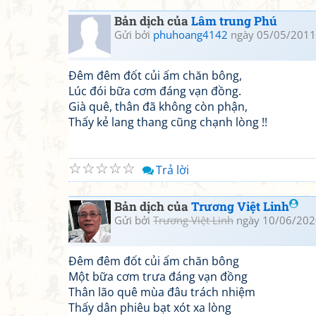
Bản dịch của
Lâm trung Phú
Gửi bởi
phuhoang4142
ngày 05/05/2011
Đêm đêm đốt củi ấm chăn bông,
Lúc đói bữa cơm đáng vạn đồng.
Già quê, thân đã không còn phận,
Thấy kẻ lang thang cũng chạnh lòng !!
☆
☆
☆
☆
☆
Trả lời
Bản dịch của
Trương Việt Linh
Gửi bởi
Trương Việt Linh
ngày 10/06/202
Đêm đêm đốt củi ấm chăn bông
Một bữa cơm trưa đáng vạn đồng
Thân lão quê mùa đâu trách nhiệm
Thấy dân phiêu bạt xót xa lòng