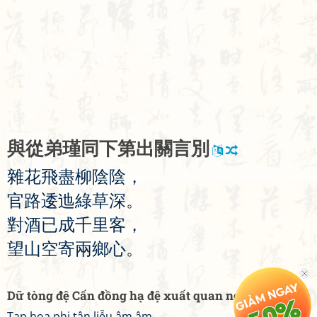
與
從
弟
瑾
同
下
第
出
關
言
別
雜
花
飛
盡
柳
陰
陰
，
官
路
逶
迆
綠
草
深
。
對
酒
已
成
千
里
客
，
望
山
空
寄
兩
鄉
心
。
Dữ tòng đệ Cấn đồng hạ đệ xuất quan ngôn biệt
Tạp hoa phi tận liễu âm âm,