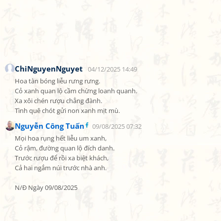
ChiNguyenNguyet
04/12/2025 14:49
Hoa tàn bóng liễu rưng rưng.

Cỏ xanh quan lộ cầm chừng loanh quanh.

Xa xôi chén rượu chẳng đành.

Tình quê chót gửi non xanh mịt mù.
Nguyễn Công Tuấn
09/08/2025 07:32
Mọi hoa rụng hết liễu um xanh,

Cỏ rậm, đường quan lộ đích danh.

Trước rượu để rồi xa biệt khách,

Cả hai ngắm núi trước nhà anh.

N/Đ Ngày 09/08/2025