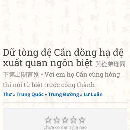
Dữ tòng đệ Cấn đồng hạ đệ
xuất quan ngôn biệt
與從弟瑾同
下第出關言別 • Với em họ Cấn cùng hỏng
thi nói từ biệt trước cổng thành
Thơ
»
Trung Quốc
»
Trung Đường
»
Lư Luân
☆
☆
☆
☆
☆
Chưa có đánh giá nào