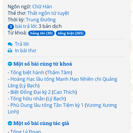
Ngôn ngữ:
Chữ Hán
Thể thơ:
Thất ngôn tứ tuyệt
Thời kỳ:
Trung Đường
bài trả lời
: 3 bản dịch
3
Từ khoá:
hỏng thi (30)
tống biệt (265)
Trả lời
In bài thơ
Một số bài cùng từ khoá
-
Tống biệt hành
(
Thâm Tâm
)
-
Hoàng Hạc lâu tống Mạnh Hạo Nhiên chi Quảng
Lăng
(
Lý Bạch
)
-
Biệt Đổng Đại kỳ 2
(
Cao Thích
)
-
Tống hữu nhân
(
Lý Bạch
)
-
Phù Dung lâu tống Tân Tiệm kỳ 1
(
Vương Xương
Linh
)
Một số bài cùng tác giả
-
Tống Lý Đoan