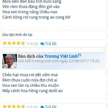
Mưa xiên đan bầu trời buổi sáng
Vén rèm thưa đặng đón gió vào
Hoa sen trong nắng chiều nao
Cánh hồng rơi rụng trong ao cong bờ
tửu tận tình do tại
☆
☆
☆
☆
☆
Trả lời
1
5.00
Bản dịch của
Trương Việt Linh
Gửi bởi
Trương Việt Linh
ngày 22/08/2017 15:20
Chéo hạt mưa rơi dệt sớm mai
Rèm thưa cuốn nửa đợi chờ ai
Hoa sen tàn tạ chiều thu muộn
Mấy cánh hoa hồng rụng dưới ao
☆
☆
☆
☆
☆
Trả lời
1
5.00