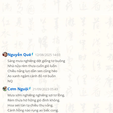
Nguyễn Quê
12/08/2025 14:03
Sáng mưa nghiêng dệt giống tơ buông

Nhà nửa rèm thưa cuốn gió luồn

Chiều nắng lụn dần sen cũng héo

Ao xanh ngậm cánh đỏ rơi buồn

NQ
Cơm Nguội
21/09/2023 05:43
Mưa sớm nghiêng nghiêng sợi tơ lồng,

Rèm thưa hờ hững gió đình không.

Hoa sen tàn tạ chiều thu vắng,

Cánh hồng nào rụng ao biếc cong.
