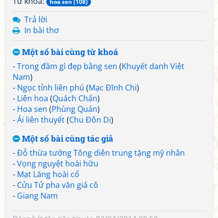
Từ khoá:
hoa sen (108)
Trả lời
In bài thơ
Một số bài cùng từ khoá
-
Trong đầm gì đẹp bằng sen
(
Khuyết danh Việt
Nam
)
-
Ngọc tỉnh liên phú
(
Mạc Đĩnh Chi
)
-
Liên hoa
(
Quách Chấn
)
-
Hoa sen
(
Phùng Quán
)
-
Ái liên thuyết
(
Chu Đôn Di
)
Một số bài cùng tác giả
-
Đỗ thừa tướng Tông diên trung tặng mỹ nhân
-
Vọng nguyệt hoài hữu
-
Mạt Lăng hoài cổ
-
Cửu Tử pha văn giá cô
-
Giang Nam