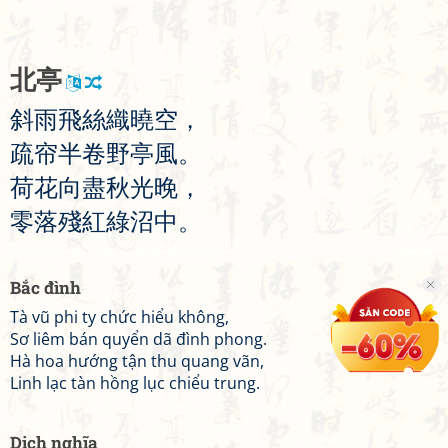
北
亭
斜
雨
飛
絲
織
曉
空
，
疏
帘
半
卷
野
亭
風
。
荷
花
向
盡
秋
光
晚
，
零
落
殘
紅
綠
沼
中
。
Bắc đình
Tà vũ phi ty chức hiểu không,
Sơ liêm bán quyển dã đình phong.
Hà hoa hướng tận thu quang vãn,
Linh lạc tàn hồng lục chiểu trung.
Dịch nghĩa