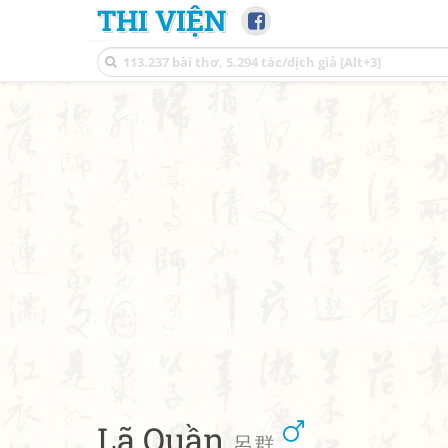
THI VIỆN
Lã Quần
呂群