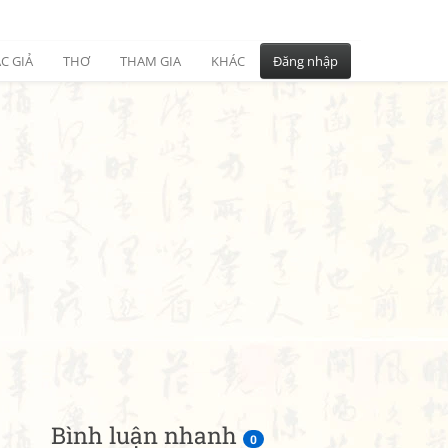
C GIẢ
THƠ
THAM GIA
KHÁC
Đăng nhập
Bình luận nhanh
0