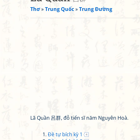
Thơ
»
Trung Quốc
»
Trung Đường
Lã Quần 呂群, đỗ tiến sĩ năm Nguyên Hoà.
Đề tự bích kỳ 1
4