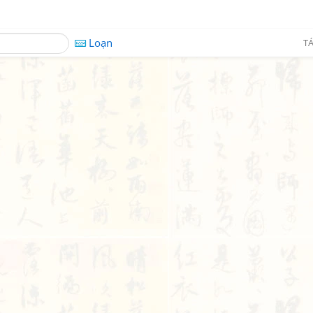
Loạn
TÁ