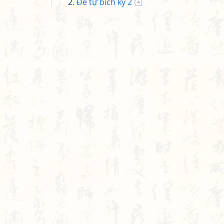
Đề tự bích kỳ 2
4