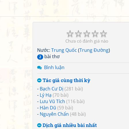
☆
☆
☆
☆
☆
Chưa có đánh giá nào
Nước:
Trung Quốc
(
Trung Đường
)
bài thơ
2
Bình luận
Tác giả cùng thời kỳ
-
Bạch Cư Dị
(281 bài)
-
Lý Hạ
(70 bài)
-
Lưu Vũ Tích
(116 bài)
-
Hàn Dũ
(59 bài)
-
Nguyên Chẩn
(48 bài)
Dịch giả nhiều bài nhất