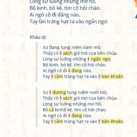
Lòng sư luống những mơ hồ,
Bỏ kinh, bỏ kệ, tìm cô hỏi chào.
Ai ngờ cô đi đằng nào,
Tay lần tràng hạt ra vào ngẩn ngơ.
Khảo dị:
Sư đang tụng niệm nam mô,
Thấy cô
‡
xách
giỏ mò cua bên chùa.
Lòng sư luống những
‡
ngẩn ngơ
,
Bỏ kinh, bỏ kệ, tìm cô hỏi chào.
Ai ngờ cô đi
‡
đàng
nào,
Tay
‡
cầm
tràng hạt ra vào
‡
băn khoăn
.
Sư
‡
đương
tụng niệm nam mô,
Thấy cô
‡
xách
giỏ mò cua bên chùa.
Lòng sư luống những mơ hồ,
Bỏ
cả
kinh
‡
kệ, tìm cô hỏi chào.
Ai ngờ cô đi
‡
đàng
nào,
Tay
‡
cầm
tràng hạt ra vào
‡
băn khoăn
.