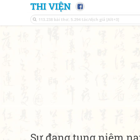
THI VIỆN
Sư đang tụng niệm n