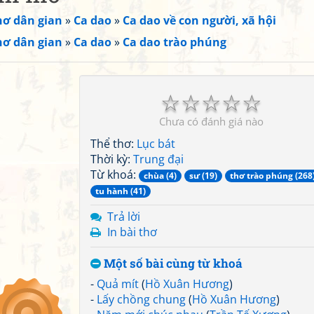
hơ dân gian
»
Ca dao
»
Ca dao về con người, xã hội
hơ dân gian
»
Ca dao
»
Ca dao trào phúng
☆
☆
☆
☆
☆
Chưa có đánh giá nào
Thể thơ:
Lục bát
Thời kỳ:
Trung đại
Từ khoá:
chùa (4)
sư (19)
thơ trào phúng (268
tu hành (41)
Trả lời
In bài thơ
Một số bài cùng từ khoá
-
Quả mít
(
Hồ Xuân Hương
)
-
Lấy chồng chung
(
Hồ Xuân Hương
)