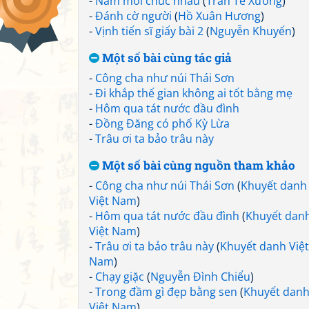
-
Năm mới chúc nhau
(
Trần Tế Xương
)
-
Đánh cờ người
(
Hồ Xuân Hương
)
-
Vịnh tiến sĩ giấy bài 2
(
Nguyễn Khuyến
)
Một số bài cùng tác giả
-
Công cha như núi Thái Sơn
-
Đi khắp thế gian không ai tốt bằng mẹ
-
Hôm qua tát nước đầu đình
-
Đồng Đăng có phố Kỳ Lừa
-
Trâu ơi ta bảo trâu này
Một số bài cùng nguồn tham khảo
-
Công cha như núi Thái Sơn
(
Khuyết danh
Việt Nam
)
-
Hôm qua tát nước đầu đình
(
Khuyết dan
Việt Nam
)
-
Trâu ơi ta bảo trâu này
(
Khuyết danh Việt
Nam
)
-
Chạy giặc
(
Nguyễn Đình Chiểu
)
-
Trong đầm gì đẹp bằng sen
(
Khuyết dan
Việt Nam
)