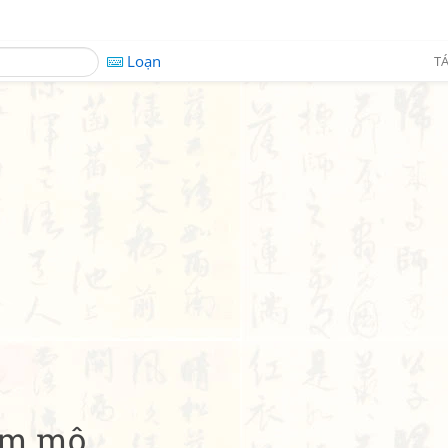
Loạn
TÁ
am mô