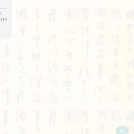
ã
019