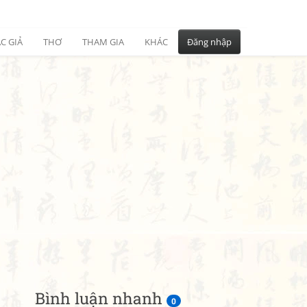
C GIẢ
THƠ
THAM GIA
KHÁC
Đăng nhập
Bình luận nhanh
0