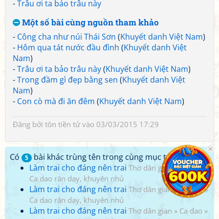
-
Trâu ơi ta bảo trâu này
Một số bài cùng nguồn tham khảo
-
Công cha như núi Thái Sơn
(
Khuyết danh Việt Nam
)
-
Hôm qua tát nước đầu đình
(
Khuyết danh Việt
Nam
)
-
Trâu ơi ta bảo trâu này
(
Khuyết danh Việt Nam
)
-
Trong đầm gì đẹp bằng sen
(
Khuyết danh Việt
Nam
)
-
Con cò mà đi ăn đêm
(
Khuyết danh Việt Nam
)
Đăng bởi
tôn tiền tử
vào 03/03/2015 17:29
Có
bài khác trùng tên trong cùng mục tác giả:
5
Làm trai cho đáng nên trai
Thơ dân gian
»
Ca dao
»
Ca dao răn dạy, khuyên nhủ
Làm trai cho đáng nên trai
Thơ dân gian
»
Ca dao
»
Ca dao răn dạy, khuyên nhủ
Làm trai cho đáng nên trai
Thơ dân gian
»
Ca dao
»