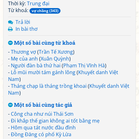
Thời kỳ:
Trung đại
Từ khoá:
vợ chồng (343)
Trả lời
In bài thơ
Một số bài cùng từ khoá
-
Thương vợ
(
Trần Tế Xương
)
-
Mẹ của anh
(
Xuân Quỳnh
)
-
Người đàn bà thứ hai
(
Phạm Thị Vĩnh Hà
)
-
Lỗ mũi mười tám gánh lông
(
Khuyết danh Việt
Nam
)
-
Tháng chạp là tháng trồng khoai
(
Khuyết danh Việt
Nam
)
Một số bài cùng tác giả
-
Công cha như núi Thái Sơn
-
Đi khắp thế gian không ai tốt bằng mẹ
-
Hôm qua tát nước đầu đình
-
Đồng Đăng có phố Kỳ Lừa