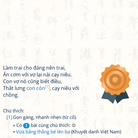
Làm trai cho đáng nên trai,
Ăn cơm với vợ lại nài cạy niêu.
Con vợ nó cũng biết điều,
[1]
Thắt lưng
con cón
, cạy niêu với
chồng.
Chú thích:
[1]
Gọn gàng, nhanh nhẹn (từ cổ).
» Có
bài cùng chú thích:
1
Vừa bằng thằng bé lên ba
(Khuyết danh Việt Nam)