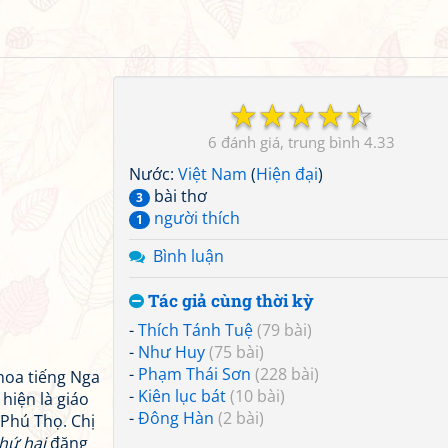
☆
☆
☆
☆
☆
6
4.33
Nước:
Việt Nam
(
Hiện đại
)
bài thơ
3
người thích
1
Bình luận
Tác giả cùng thời kỳ
-
Thích Tánh Tuệ
(79 bài)
-
Như Huy
(75 bài)
-
Phạm Thái Sơn
(228 bài)
hoa tiếng Nga
-
Kiên lục bát
(10 bài)
hiện là giáo
-
Đông Hàn
(2 bài)
 Phú Thọ. Chị
hứ hai
đăng