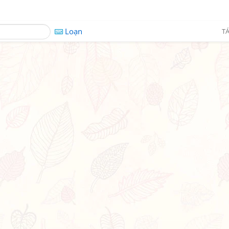
Loạn
TÁ