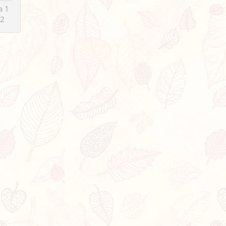
a 1
02