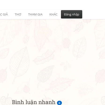
C GIẢ
THƠ
THAM GIA
KHÁC
Đăng nhập
Bình luận nhanh
0