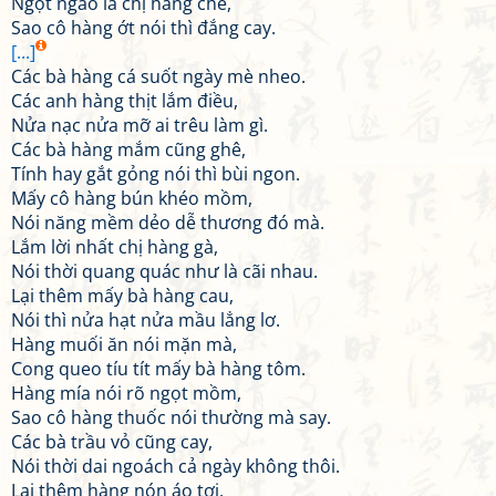
Ngọt ngào là chị hàng chè,
Sao cô hàng ớt nói thì đắng cay.
[...]
Các bà hàng cá suốt ngày mè nheo.
Các anh hàng thịt lắm điều,
Nửa nạc nửa mỡ ai trêu làm gì.
Các bà hàng mắm cũng ghê,
Tính hay gắt gỏng nói thì bùi ngon.
Mấy cô hàng bún khéo mồm,
Nói năng mềm dẻo dễ thương đó mà.
Lắm lời nhất chị hàng gà,
Nói thời quang quác như là cãi nhau.
Lại thêm mấy bà hàng cau,
Nói thì nửa hạt nửa mầu lẳng lơ.
Hàng muối ăn nói mặn mà,
Cong queo tíu tít mấy bà hàng tôm.
Hàng mía nói rõ ngọt mồm,
Sao cô hàng thuốc nói thường mà say.
Các bà trầu vỏ cũng cay,
Nói thời dai ngoách cả ngày không thôi.
Lại thêm hàng nón áo tơi,