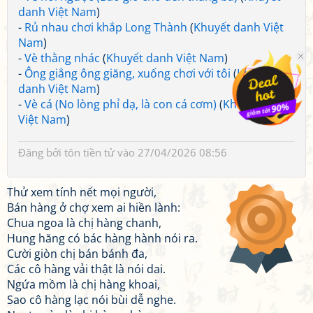
danh Việt Nam
)
-
Rủ nhau chơi khắp Long Thành
(
Khuyết danh Việt
Nam
)
-
Vè thằng nhác
(
Khuyết danh Việt Nam
)
-
Ông giẳng ông giăng, xuống chơi với tôi
(
Khuyết
danh Việt Nam
)
-
Vè cá (No lòng phỉ dạ, là con cá cơm)
(
Khuyết danh
Việt Nam
)
Đăng bởi
tôn tiền tử
vào 27/04/2026 08:56
Thử xem tính nết mọi người,
Bán hàng ở chợ xem ai hiền lành:
Chua ngoa là chị hàng chanh,
Hung hăng có bác hàng hành nói ra.
Cười giòn chị bán bánh đa,
Các cô hàng vải thật là nói dai.
Ngứa mồm là chị hàng khoai,
Sao cô hàng lạc nói bùi dễ nghe.