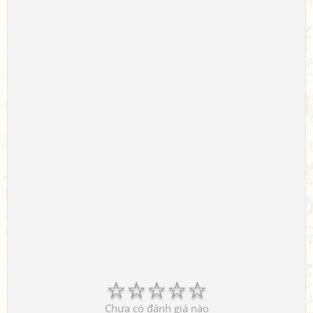
☆
☆
☆
☆
☆
Chưa có đánh giá nào