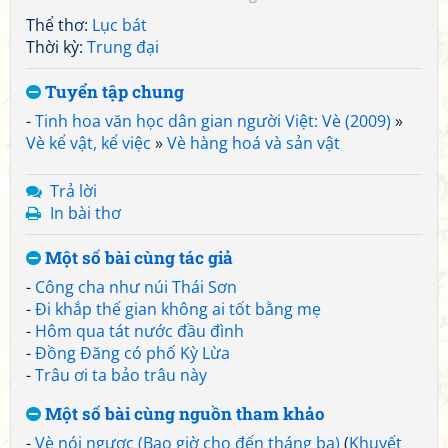
Thể thơ:
Lục bát
Thời kỳ:
Trung đại
Tuyển tập chung
-
Tinh hoa văn học dân gian người Việt: Vè (2009)
»
Vè kể vật, kể việc
»
Vè hàng hoá và sản vật
Trả lời
In bài thơ
Một số bài cùng tác giả
-
Công cha như núi Thái Sơn
-
Đi khắp thế gian không ai tốt bằng mẹ
-
Hôm qua tát nước đầu đình
-
Đồng Đăng có phố Kỳ Lừa
-
Trâu ơi ta bảo trâu này
Một số bài cùng nguồn tham khảo
-
Vè nói ngược (Bao giờ cho đến tháng ba)
(
Khuyết