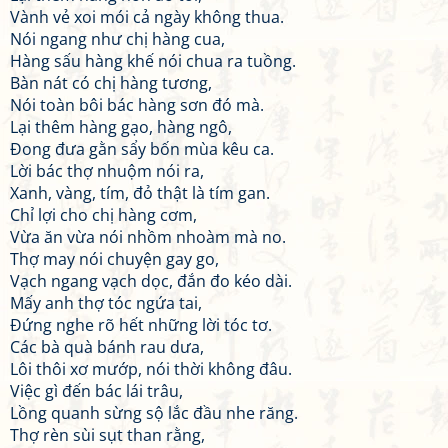
Vành vẻ xoi mói cả ngày không thua.
Nói ngang như chị hàng cua,
Hàng sấu hàng khế nói chua ra tuồng.
Bàn nát có chị hàng tương,
Nói toàn bôi bác hàng sơn đó mà.
Lại thêm hàng gạo, hàng ngô,
Đong đưa gằn sẩy bốn mùa kêu ca.
Lời bác thợ nhuộm nói ra,
Xanh, vàng, tím, đỏ thật là tím gan.
Chỉ lợi cho chị hàng cơm,
Vừa ăn vừa nói nhồm nhoàm mà no.
Thợ may nói chuyện gay go,
Vạch ngang vạch dọc, đắn đo kéo dài.
Mấy anh thợ tóc ngứa tai,
Đứng nghe rõ hết những lời tóc tơ.
Các bà quà bánh rau dưa,
Lôi thôi xơ mướp, nói thời không đâu.
Việc gì đến bác lái trâu,
Lồng quanh sừng sộ lắc đầu nhe răng.
Thợ rèn sùi sụt than rằng,