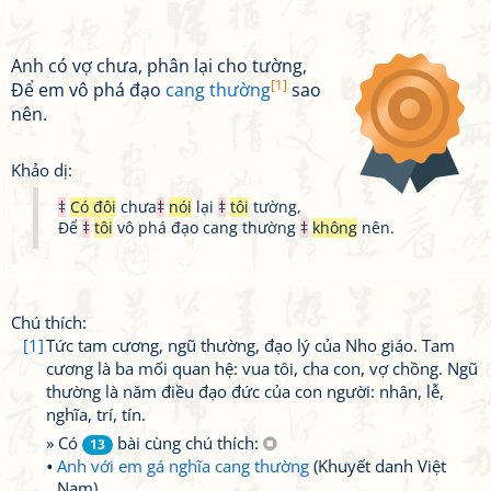
Anh có vợ chưa, phân lại cho tường,
[1]
Để em vô phá đạo
cang thường
sao
nên.
Khảo dị:
‡
Có đôi
chưa
‡
nói
lại
‡
tôi
tường,
Để
‡
tôi
vô phá đạo cang thường
‡
không
nên.
Chú thích:
[1]
Tức tam cương, ngũ thường, đạo lý của Nho giáo. Tam
cương là ba mối quan hệ: vua tôi, cha con, vợ chồng. Ngũ
thường là năm điều đạo đức của con người: nhân, lễ,
nghĩa, trí, tín.
» Có
bài cùng chú thích:
13
Anh với em gá nghĩa cang thường
(Khuyết danh Việt
Nam)